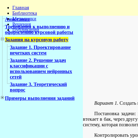
Главная
Библиотека
Методички
Аннотация
Решения
Требования к выполнению и
Публикации
оформлению курсовой работы
Задания на курсовую работу
Задание 1. Проектирование
нечетких систем
Задание 2. Решение задач
классификации с
использованием нейронных
сетей
Задание 3. Теоретический
вопрос
Примеры выполнения заданий
Вариант 1.
Создать 
Постановка задачи:
втекает в бак, через дру
систему, которая позволи
Контролировать уро