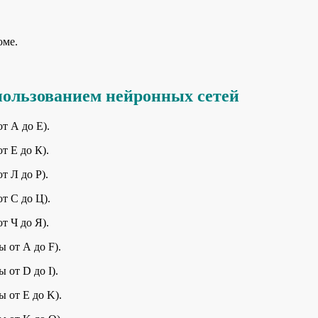
оме.
спользованием нейронных сетей
т А до Е).
т Е до К).
т Л до Р).
т С до Ц).
т Ч до Я).
 от А до F).
от D до I).
 от Е до K).