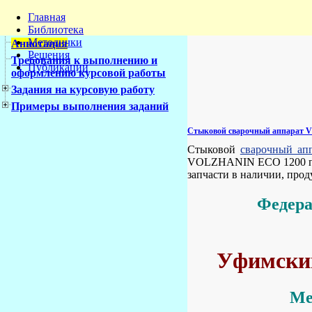
Главная
Библиотека
Методички
Аннотация
Решения
Требования к выполнению и
Публикации
оформлению курсовой работы
Задания на курсовую работу
Примеры выполнения заданий
Стыковой сварочный аппарат
Стыковой
сварочный ап
VOLZHANIN ECO 1200 по в
запчасти в наличии, про
Федера
Уфимский
Ме