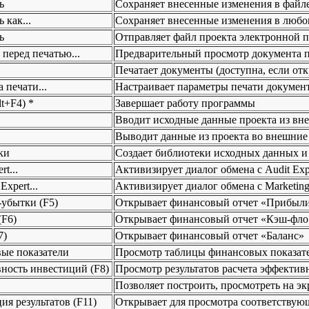
ь
Сохраняет внесенные изменения в файле
 как...
Сохраняет внесенные изменения в любом
ь
Отправляет файл проекта электронной 
перед печатью...
Предварительный просмотр документа п
Печатает документы (доступна, если от
 печати...
Настраивает параметры печати докумен
t+F4) *
Завершает работу программы
Вводит исходные данные проекта из вне
.
Выводит данные из проекта во внешние 
ки
Создает библиотеки исходных данных и 
rt...
Активизирует диалог обмена с Audit Exp
Expert...
Активизирует диалог обмена с Marketing
убытки (F5)
Открывает финансовый отчет «Прибыл
(F6)
Открывает финансовый отчет «Кэш-фло
7)
Открывает финансовый отчет «Баланс»
ые показатели
Просмотр таблицы финансовых показат
ность инвестиций (F8)
Просмотр результатов расчета эффекти
Позволяет построить, просмотреть на э
ия результатов (F11)
Открывает для просмотра соответствую