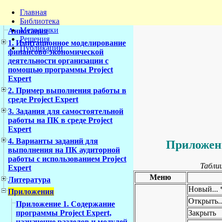
Главная
Библиотека
Методички
Аннотация
Решения
1. Имитационное моделирование
Публикации
финансово-экономической
деятельности организации с
помощью программы Project
Expert
2. Пример выполнения работы в
среде Project Expert
3. Задания для самостоятельной
работы на ПК в среде Project
Expert
4. Варианты заданий для
Приложени
выполнения на ПК аудиторной
работы с использованием Project
Табли
Expert
Меню
Литература
Новый... 
Приложения
Открыть..
Приложение 1. Содержание
Закрыть
программы Project Expert,
назначение разделов и модулей