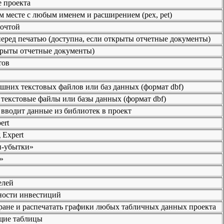
 проекта
 месте с любым именем и расширением (рех, pet)
почтой
еред печатью (доступна, если открыты отчетные документы)
крыты отчетные документы)
тов
шних текстовых файлов или баз данных (формат dbf)
текстовые файлы или базы данных (формат dbf)
вводит данные из библиотек в проект
ert
 Expert
и-убытки»
»
елей
вности инвестиций
кране и распечатать графики любых табличных данных проекта
щие таблицы