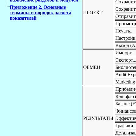
Сохранит
Приложение 2. Основные
Сохранить
ПРОЕКТ
термины и порядок расчета
Отправит
показателей
Просмотр 
Печать...
Настройка
Выход (Al
Импорт
Экспорт..
ОБМЕН
Библиоте
Audit Expe
Marketing 
Прибыли-
Кэш-фло 
Баланс (F
Финансов
РЕЗУЛЬТАТЫ
Эффектив
Графики
Детализац