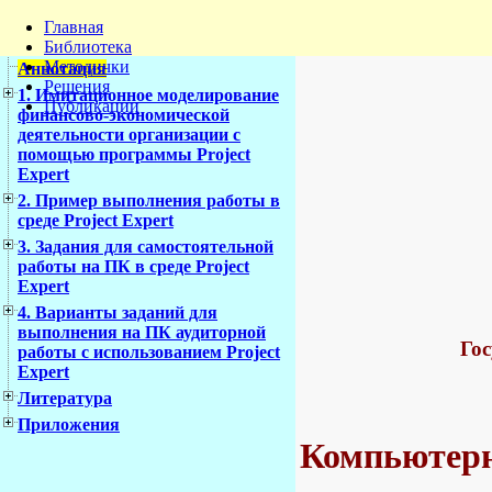
Главная
Библиотека
Методички
Аннотация
Решения
1. Имитационное моделирование
Публикации
финансово-экономической
деятельности организации с
помощью программы Project
Expert
2. Пример выполнения работы в
среде Project Expert
3. Задания для самостоятельной
работы на ПК в среде Project
Expert
4. Варианты заданий для
выполнения на ПК аудиторной
Гос
работы с использованием Project
Expert
Литература
Приложения
Компьютерн