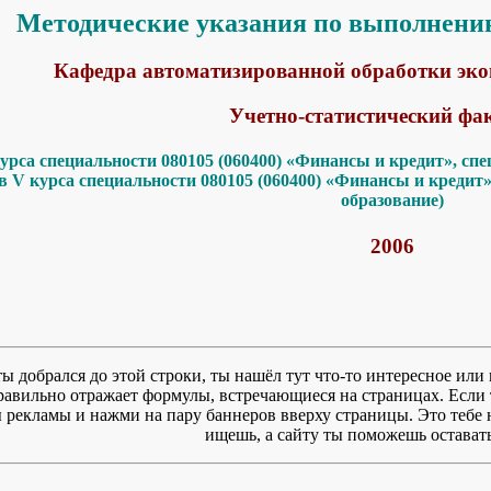
Методические указания по выполнени
Кафедра автоматизированной обработки эк
Учетно-статистический фа
курса специальности 080105 (060400) «Финансы и кредит», 
ов V курса специальности 080105 (060400) «Финансы и кред
образование)
2006
ты добрался до этой строки, ты нашёл тут что-то интересное или 
правильно отражает формулы, встречающиеся на страницах. Если 
рекламы и нажми на пару баннеров вверху страницы. Это тебе ни
ищешь, а сайту ты поможешь оставать