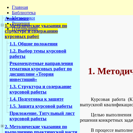
Главная
Библиотека
Методички
Аннотация
Решения
1. Методические указания по
Публикации
структуре и содержанию
курсовых работ
1.1. Общие положения
1.2. Выбор темы курсовой
работы
Рекомендуемые направления
1. Методи
тематики курсовых работ по
дисциплине «Теория
инвестиций»
1.3. Структура и содержание
курсовой работы
1.4. Подготовка к защите
Курсовая работа (
выпускной квалификацио
1.5. Защита курсовой работы
Приложение. Титульный лист
Целью выполнения К
курсовой работы
решения конкретных зада
2. Методические указания по
В процессе выполне
выполнению практической части