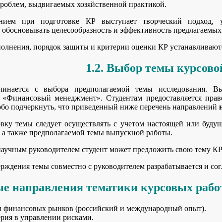
роблем, выдвигаемых хозяйственной практикой.
нием при подготовке КР выступает творческий подход, у
 обосновывать целесообразность и эффективность предлагаемых 
полнения, порядок защиты и критерии оценки КР устанавливаю
1.2. Выбор темы курсово
инается с выбора предполагаемой темы исследования. Вы
 «Финансовый менеджмент». Студентам предоставляется прав
обо подчеркнуть, что приведенный ниже перечень направлений
ку темы следует осуществлять с учетом настоящей или будуще
, а также предполагаемой темы выпускной работы.
научным руководителем студент может предложить свою тему КР 
рждения темы совместно с руководителем разрабатывается и сог
е направления тематики курсовых рабо
 финансовых рынков (российский и международный опыт).
рия в управлении рисками.