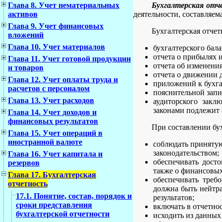
Бухгалтерская отч
Глава 8. Учет нематериальных
деятельности, составляем
активов
Глава 9. Учет финансовых
Бухгалтерская отчет
вложений
Глава 10. Учет материалов
бухгалтерского бала
отчета о прибылях 
Глава 11. Учет готовой продукции
отчета об изменения
и товаров
отчета о движении 
Глава 12. Учет оплаты труда и
приложений к бухга
расчетов с персоналом
пояснительной запи
Глава 13. Учет расходов
аудиторского закл
законами подлежит 
Глава 14. Учет доходов и
финансовых результатов
При составлении бу
Глава 15. Учет операций в
иностранной валюте
соблюдать принятую
законодательством;
Глава 16. Учет капитала и
обеспечивать дост
резервов
также о финансовых 
Глава 17. Бухгалтерская
обеспечивать треб
отчетность
должна быть нейтра
17.1. Понятие, состав, порядок и
результатов;
сроки представления
включать в отчетно
бухгалтерской отчетности
исходить из данных