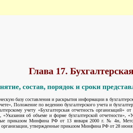
No jsMath TeX fonts found
-- using unicode fonts instead.
This may be slow and might not print well.
Use the jsMath control panel to get additional information.
jsMath Control Panel
Hide this Message
Глава 17. Бухгалтерска
онятие, состав, порядок и сроки предста
ескую базу составления и раскрытия информации в бухгалтерс
учете», Положение по ведению бухгалтерского учета и бухгалте
алтерскому учету «Бухгалтерская отчетность организаций» о
, «Указания об объеме и форме бухгалтерской отчетности», «У
ные приказом Минфина РФ от 13 января 2000 г. № 4н, Мето
и организации, утвержденные приказом Минфина РФ от 28 июня 