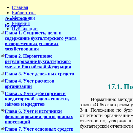
Главная
Библиотека
Методички
Аннотация
Решения
Введение
Публикации
Глава 1. Сущность, цели и
содержание бухгалтерского учета
в современных условиях
хозяйствования
Глава 2. Нормативное
регулирование бухгалтерского
учета в Российской Федерации
Глава 3. Учет денежных средств
Глава 4. Учет расчетов
17.1. П
организации
Глава 5. Учет дебиторской и
кредиторской задолженности,
Нормативно-методич
займов и кредитов
закон «О бухгалтерском 
34н, Положение по бухг
Глава 6. Учет и источники
отчетности организаций»
финансирования долгосрочных
отчетности», утвержден
инвестиций
бухгалтерской отчетност
Глава 7. Учет основных средств