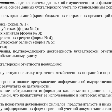
етность
- единая система данных об имущественном и финансо
ая на основе данных бухгалтерского учета по установленным фо
ность организаций (кроме бюджетных и страховых организаций и
нса (форма № 1);
и убытках (форма № 2);
х капитала (форма № 3);
денежных средств (форма № 4);
лтерскому балансу (форма № 5);
ски;
ючения, подтверждающего достоверность бухгалтерской отчет
обязательному аудиту.
хгалтерской отчетности необходимо:
 учетную политику отражения хозяйственных операций и оценки
оверное и полное представление информации об имущественн
результатах ее деятельности;
ование нейтральности информации как элемента принципа на
льной, что препятствует ее использованию в интересах отдель
сть показатели деятельности филиалов, представительств и иных
 унифицированных форм первичной учетной документации синте