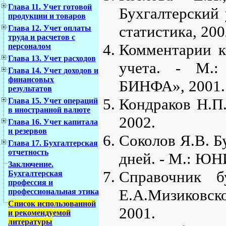
Глава 11. Учет готовой
Бухгалтерский 
продукции и товаров
статистика, 200
Глава 12. Учет оплаты
труда и расчетов с
Комментарии к
персоналом
Глава 13. Учет расходов
учета. - М.:
Глава 14. Учет доходов и
финансовых
БИНФА», 2001.
результатов
Кондраков Н.П
Глава 15. Учет операций
в иностранной валюте
2002.
Глава 16. Учет капитала
и резервов
Соколов Я.В. Б
Глава 17. Бухгалтерская
отчетность
дней. - М.: ЮН
Заключение.
Справочник б
Бухгалтерская
профессия и
Е.А.Мизиковск
профессиональная этика
Список использованной
2001.
и рекомендуемой
литературы