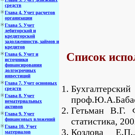
средств
Глава 4. Учет расчетов
организации
Глава 5. Учет
дебиторской и
кредиторской
задолженности, займов и
кредитов
Список испо
Глава 6. Учет и
источники
финансирования
долгосрочных
инвестиций
Глава 7. Учет основных
Бухгалтерс
средств
Глава 8. Учет
проф.Ю.А.Баба
нематериальных
активов
Гетьман В.Г.
Глава 9. Учет
статистика, 200
финансовых вложений
Глава 10. Учет
Козлова Е.П
материалов