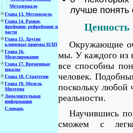
Метазеркало
лучше понять 
Глава 13. Метамодель
Глава 14. Рамки,
Ценность
фрейминг, рефрейминг и
части
Глава 15. Другие
Окружающие оче
ключевые приемы НЛП
Глава 16.
мы. У каждого из н
Моделирование
все способны пон
Глава 17. Временные
шкалы
человек. Подобным
Глава 18. Стратегии
Глава 19. Модель
поскольку любой 
Милтона
реальности.
Дополнительная
информация
Словарь
Научившись по
сможем с легко