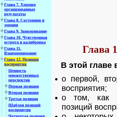
Глава 7. Хорошо
организованные
результаты
Глава 8. Состояния и
эмоции
Глава 9. Заякоривание
Глава 10. Чувственная
острота и калибровка
Глава 
Глава 11.
Взаимпонимание
Глава 12. Позиции
В этой главе 
восприятия
Ценность
множественных
о первой, вто
перспектив
восприятия;
Первая позиция
Вторая позиция
о том, как 
Третья позиция
позиций воспр
Шаблон позиций
восприятия
о некоторых
Четвертая позиция