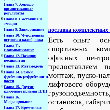
Глава 7. Хорошо
организованные
результаты
Глава 8. Состояния и
эмоции
поставка комплектных
Глава 9. Заякоривание
Глава 10. Чувственная
Есть опыт осн
острота и калибровка
Глава 11.
спортивных комп
Взаимпонимание
офисных центро
Глава 12. Позиции
восприятия
предоставляем 
Глава 13. Метамодель
Глава 14. Рамки,
монтаж, пуско-нал
фрейминг, рефрейминг и
части
лифтового оборуд
Глава 15. Другие
грузоподъёмнос
ключевые приемы НЛП
Глава 16.
остановок, габари
Моделирование
Глава 17. Временные