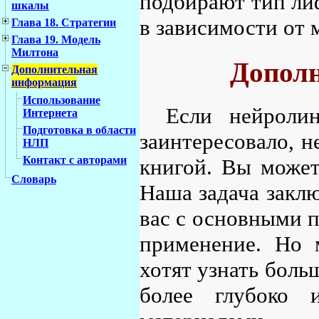
подбирают тип лиф
шкалы
в зависимости от м
Глава 18. Стратегии
Глава 19. Модель
Милтона
Допол
Дополнительная
информация
Использование
Если нейролин
Интернета
Подготовка в области
заинтересовало, н
НЛП
Контакт с авторами
книгой. Вы может
Словарь
Наша задача заклю
вас с основными п
применение. Но 
хотят узнать боль
более глубоко и