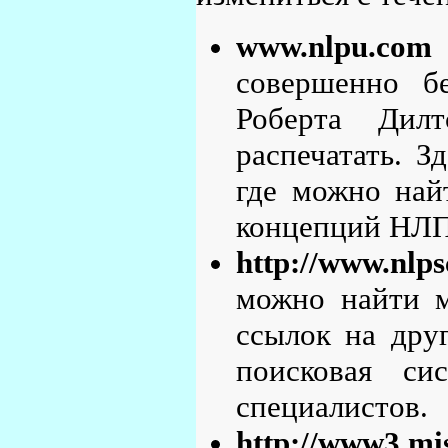
www.nlpu.com
совершенно бе
Роберта Дил
распечатать. 
где можно най
концепций НЛП
http://www.nlp
можно найти м
ссылок на дру
поисковая си
специалистов.
http://www3.mi