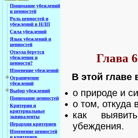
Понимание убеждений
и ценностей
Роль ценностей и
убеждений в НЛП
Сила убеждений
Язык убеждений и
ценностей
Откуда берутся
Глава 6
убеждения и
ценности?
Изменение убеждений
В этой главе 
Ограничение
убеждений
о природе и с
Выбор убеждений
Понимание ценностей
о том, откуда
Критерии и
критериальные
как выявит
эквиваленты
убеждения.
Иерархия критериев
Изменение ценностей
и критериев