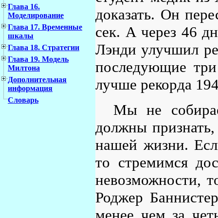
Глава 16.
доказать. Он пер
Моделирование
Глава 17. Временные
сек. А через 46 д
шкалы
Лэнди улучшил рек
Глава 18. Стратегии
Глава 19. Модель
последующие три 
Милтона
Дополнительная
лучше рекорда 194
информация
Словарь
Мы не собира
должны признать,
нашей жизни. Есл
то стремимся до
невозможности, то
Роджер Баннистер
менее чем за чет