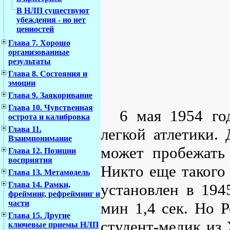
В НЛП существуют
убеждения - но нет
ценностей
Глава 7. Хорошо
организованные
результаты
Глава 8. Состояния и
эмоции
Глава 9. Заякоривание
Глава 10. Чувственная
6 мая 1954 го
острота и калибровка
Глава 11.
легкой атлетики. 
Взаимпонимание
может пробежать
Глава 12. Позиции
восприятия
Никто еще такого 
Глава 13. Метамодель
Глава 14. Рамки,
установлен в 1945
фрейминг, рефрейминг и
части
мин 1,4 сек. Но 
Глава 15. Другие
студент-медик из 
ключевые приемы НЛП