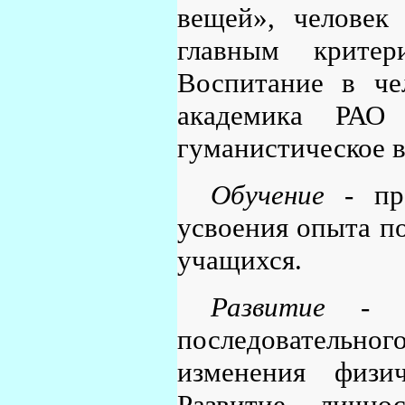
вещей», человек 
главным критер
Воспитание в че
академика РАО 
гуманистическое 
Обучение
- про
усвоения опыта по
учащихся.
Развитие
- об
последовательно
изменения физи
Развитие лично