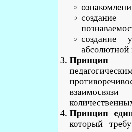
ознакомлени
создание
познаваемос
создание 
абсолютной 
Принцип ди
педагогичес
противоречиво
взаимосвя
количественных
Принцип един
который требу