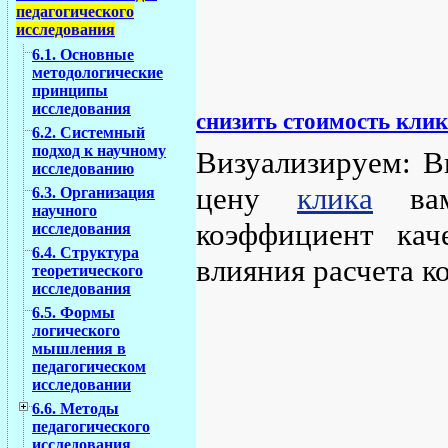
педагогического
исследования
6.1. Основные
методологические
принципы
исследования
снизить стоимость клик
6.2. Системный
подход к научному
Визуализируем: В
исследованию
цену
клика
вам
6.3. Организация
научного
коэффициент кач
исследования
6.4. Структура
влияния расчета к
теоретического
исследования
6.5. Формы
логического
мышления в
педагогическом
исследовании
6.6. Методы
педагогического
исследования