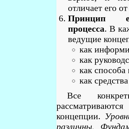
отличает его от
Принцип еди
процесса
. В к
ведущие конце
как информи
как руковод
как способа
как средства
Все конкре
рассматриваютс
концепции.
Уровн
различны. Фунда