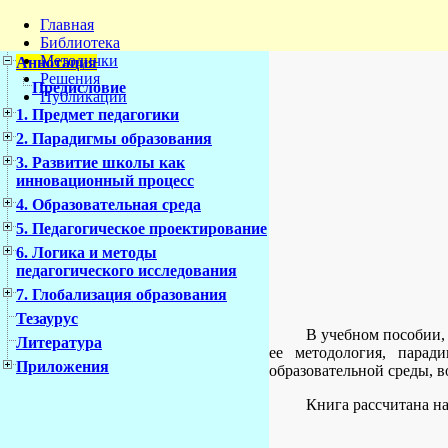
Главная
Библиотека
Методички
Аннотация
Решения
Предисловие
Публикации
1. Предмет педагогики
2. Парадигмы образования
3. Развитие школы как
инновационный процесс
4. Образовательная среда
5. Педагогическое проектирование
6. Логика и методы
педагогического исследования
7. Глобализация образования
Тезаурус
В учебном пособии,
Литература
ее методология, парад
Приложения
образовательной среды, в
Книга рассчитана н