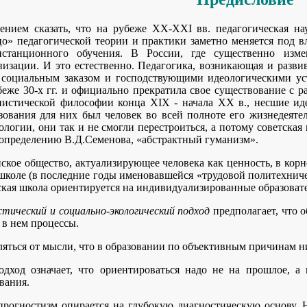
ением сказать, что на рубеже XX-XXI вв. педагогическая на
о» педагогической теории и практики заметно меняется под в
станционного обучения. В России, где существенно изме
изации. И это естественно. Педагогика, возникающая и разви
 социальным заказом и господствующими идеологическими уст
беже 30-х гг. и официально прекратила свое существование с 
истической философии конца XIX - начала XX в., несшие иде
зования для них был человек во всей полноте его жизнедеяте
ологии, они так и не смогли перестроиться, а потому советская
о определению В.Д.Семенова, «абстрактный гуманизм».
ское общество, актуализирующее человека как ценность, в кор
 школе (в последние годы именовавшейся «трудовой политехнич
ская школа ориентируется на индивидуализированные образова
тический и социально-экологический подход
предполагает, что о
 в нем процессы.
яться от мысли, что в образовании по объективным причинам ни
одход означает, что ориентироваться надо не на прошлое, а
вания.
прогностизм опирается на глубокую диагностическую основу. Н