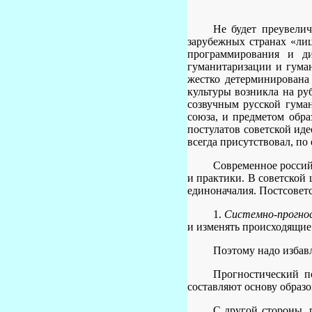
Не будет преувелич
зарубежных странах «лиц
программирования и ди
гуманитаризации и гуман
жестко детерминирована
культуры возникла на ру
созвучным русской гуман
союза, и предметом обра
постулатов советской иде
всегда присутствовал, п
Современное россий
и практики. В советской
единоначалия. Постсовет
1.
Системно-прогнос
и изменять происходящие
Поэтому надо избавл
Прогностический п
составляют основу образо
С другой стороны, 