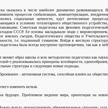
ука оказалась в числе наиболее динамично развивающихся. В
лиянием процессов глобализации, компьютеризации, внедрения
нились социальные ценности, идут интенсивные процессы
вающаяся в условиях тоталитарного общественного устройства,
ановками. Советская педагогика как феномен педагогической
распадом СССР. Ее основы закладывали люди с мировоззрением,
и земских съездов, Педагогического общества и Учительского
льности, т.е. подлинный гуманизм. Войдя в жесткую структуру
 педагогика была всегда внутренне противоречива, так как в ней
не меняет образ школы и всю методологию педагогики как науки
еской») реализовывались принципы всеобщности, единообразия,
тельные структуры и следующие новые подходы.
бразование - автономная система, способная влиять на общество
чего изменить нельзя.
 на будущее. Проблемное видение мира, ориентация на новое
ужно всегда диагностировать образовательные ситуации: села,