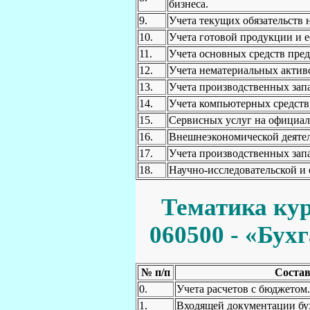
бизнеса.
9.
Учета текущих обязательств 
10.
Учета готовой продукции и е
11.
Учета основных средств пред
12.
Учета нематериальных актив
13.
Учета производственных запа
14.
Учета компьютерных средств
15.
Сервисных услуг на официал
16.
Внешнеэкономической деятел
17.
Учета производственных запа
18.
Научно-исследовательской и 
Тематика кур
060500 - «Бухг
№ п/п
Состав
0.
Учета расчетов с бюджетом.
1.
Входящей документации бу