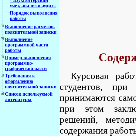
- «Бухгалтерский
учет, анализ и аудит»
Порядок выполнения
работы
Выполнение расчетно-
пояснительной записки
Выполнение
программной части
работы
Содерж
Пример выполнения
программно-
графической части
Курсовая раб
Требования к
оформлению
студентов, при
пояснительной записки
Список используемой
принимаются само
литературы
при этом заклю
решений, методи
содержания работ