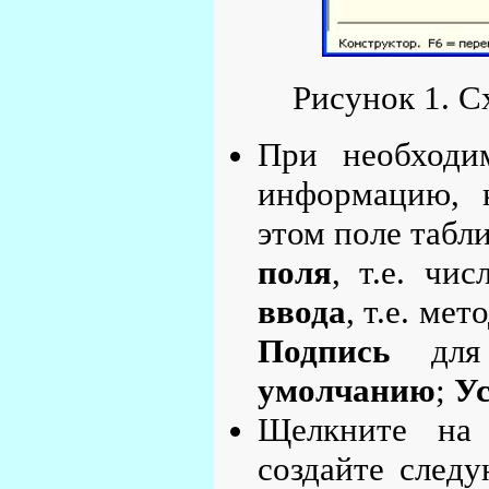
Рисунок 1. 
При необходи
информацию, к
этом поле табл
поля
, т.е. чи
ввода
, т.е. ме
Подпись
для 
умолчанию
;
Ус
Щелкните на
создайте след