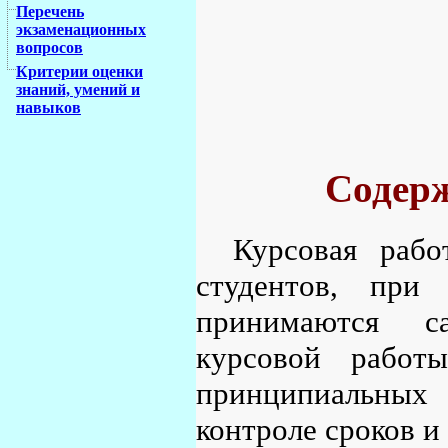
Перечень
экзаменационных
вопросов
Критерии оценки
знаний, умений и
навыков
Содерж
Курсовая раб
студентов, при
принимаются са
курсовой работ
принципиальных
контроле сроков и