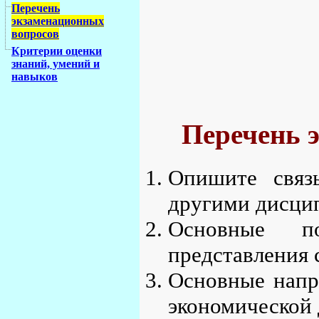
Перечень
экзаменационных
вопросов
Критерии оценки
знаний, умений и
навыков
Перечень 
Опишите связ
другими дисци
Основные п
представления 
Основные напр
экономической 