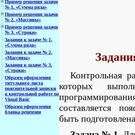
Пример решения задачи
№ 1. «Сумма ряда»
Пример решения задачи
№ 2. «Массивы»
Пример решения задачи
№ 3. «Строки»
Задания к задаче № 1.
«Сумма ряда»
Задания к задаче № 2.
Задани
«Массивы»
Задания к задаче № 3.
«Строки»
Контрольная ра
Образец оформления
титульного листа
которых выпол
пояснительной записки
к контрольной работе по
программирован
Visual Basic
составляется поя
Образец оформления
бланка рецензии
быть подготовлен
Задача № 1.
Для