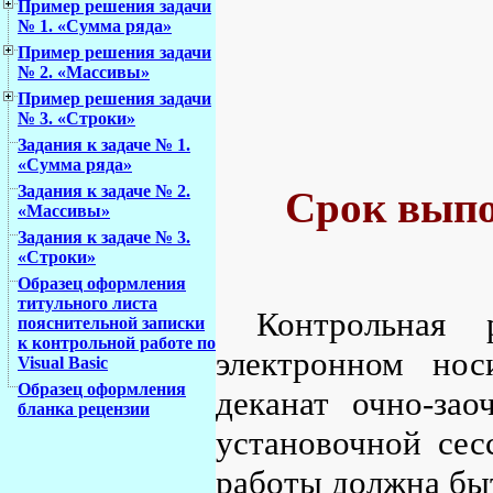
Пример решения задачи
№ 1. «Сумма ряда»
Пример решения задачи
№ 2. «Массивы»
Пример решения задачи
№ 3. «Строки»
Задания к задаче № 1.
«Сумма ряда»
Задания к задаче № 2.
Срок выпо
«Массивы»
Задания к задаче № 3.
«Строки»
Образец оформления
титульного листа
Контрольная
пояснительной записки
к контрольной работе по
электронном нос
Visual Basic
Образец оформления
деканат очно-зао
бланка рецензии
установочной сес
работы должна быт