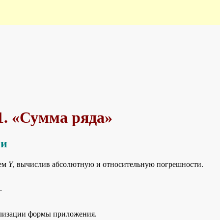
1. «Сумма ряда»
чи
ием
Y
, вычислив абсолютную и относительную погрешности.
1
.
еализации формы приложения.