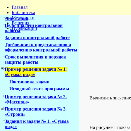
Главная
Библиотека
Методички
Аннотация
Решения
Цель и задачи контрольной
Публикации
работы
Задания к контрольной работе
Требования к представлению и
оформлению контрольной работы
Срок выполнения и порядок
защиты работы
Пример решения задачи № 1.
«Сумма ряда»
Постановка задачи
Исходный текст программы
Пример решения задачи № 2.
Вычислить значени
«Массивы»
Пример решения задачи № 3.
«Строки»
Задания к задаче № 1. «Сумма
ряда»
На рисунке 1 показа