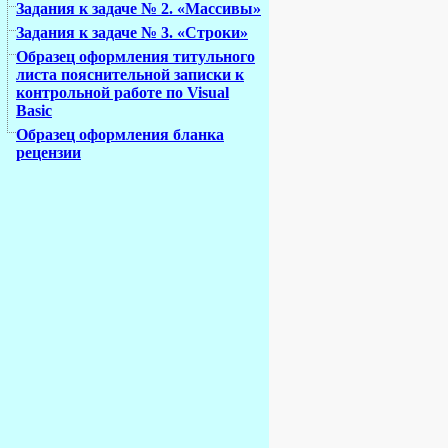
Задания к задаче № 2. «Массивы»
Задания к задаче № 3. «Строки»
Образец оформления титульного
листа пояснительной записки к
контрольной работе по Visual
Basic
Образец оформления бланка
рецензии