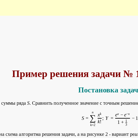
No jsMath TeX fonts found
-- using unicode fonts instead.
This may be slow and might not print well.
Use the jsMath control panel to get additional information.
jsMath Control Panel
Hide this Message
Пример решения задачи № 
Постановка зада
е суммы ряда
S
. Сравнить полученное значение с точным решен
n
k
x
−
x
x
e
−
e
∑
S
=
;
Y
=
−
1
k
!
1
+
3
k
=2
на схема алгоритма решения задачи, а на рисунке 2 - вариант р