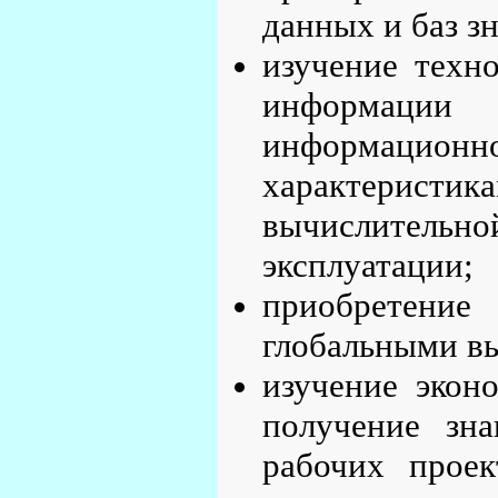
данных и баз з
изучение техн
информаци
информацио
характеристи
вычислитель
эксплуатации;
приобретени
глобальными в
изучение экон
получение зн
рабочих прое