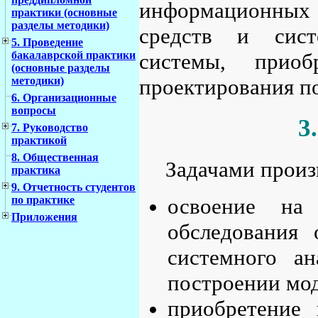
информационных с
практики (основные
разделы методики)
средств и сист
5. Проведение
системы, приоб
бакалаврской практики
(основные разделы
проектирования п
методики)
6. Организационные
вопросы
3
7. Руководство
практикой
8. Общественная
Задачами произ
практика
9. Отчетность студентов
освоение на 
по практике
Приложения
обследования 
системного ан
построении мо
приобретение 