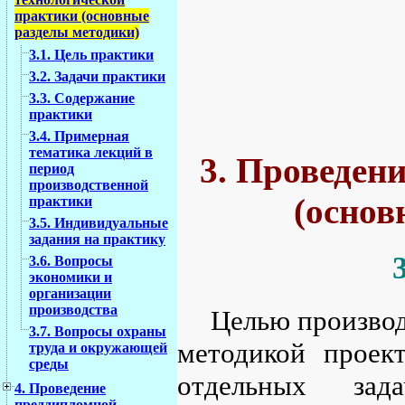
практики (основные
разделы методики)
3.1. Цель практики
3.2. Задачи практики
3.3. Содержание
практики
3.4. Примерная
тематика лекций в
3. Проведен
период
производственной
(основ
практики
3.5. Индивидуальные
задания на практику
3.6. Вопросы
экономики и
организации
производства
Целью производ
3.7. Вопросы охраны
методикой проект
труда и окружающей
среды
отдельных зад
4. Проведение
преддипломной