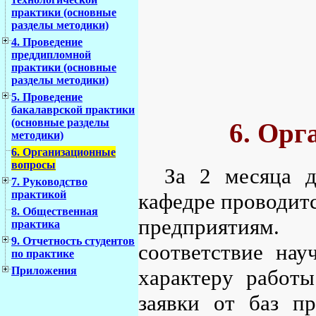
практики (основные
разделы методики)
4. Проведение
преддипломной
практики (основные
разделы методики)
5. Проведение
бакалаврской практики
(основные разделы
6. Орг
методики)
6. Организационные
вопросы
За 2 месяца 
7. Руководство
практикой
кафедре проводитс
8. Общественная
предприятиям.
практика
9. Отчетность студентов
соответствие нау
по практике
Приложения
характеру работы
заявки от баз пр