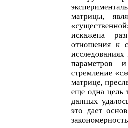
эксперимента
матрицы, явл
«существенно
искажена ра
отношения к с
исследованиях
параметров и
стремление «с
матрице, пресл
еще одна цель 
данных удалось
это дает основ
закономерност