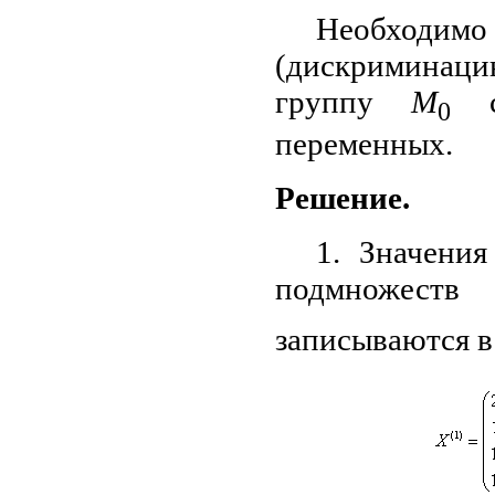
Необход
(дискриминаци
группу
М
с 
0
переменных.
Решение.
1. Значени
подмножест
записываются в