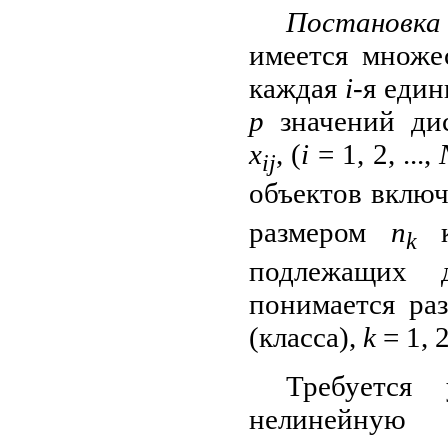
Постановка 
имеется множ
каждая
i
-я еди
р
значений дис
x
, (
i
= 1, 2, ...,
ij
объектов вклю
размером
n
к
k
подлежащих д
понимается ра
(класса),
k
= 1, 2,
Требуется
нелинейную