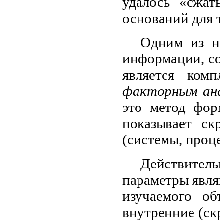
удалось «сжа
оснований для 
Одним из н
информации, с
является ком
факторным ан
это метод фор
показывает ск
(системы, проце
Действите
параметры явл
изучаемого о
внутренние (ск