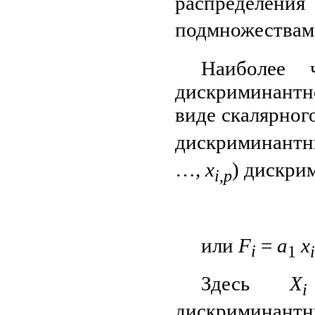
распределен
подмножества
Наиболее 
дискриминантн
виде скалярног
дискриминантн
…,
x
) дискри
i
,
p
или
F
=
a
x
i
1
i
Здесь
X
i
дискриминан