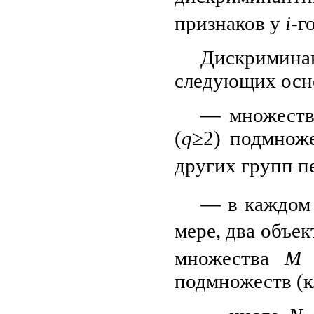
признаков у
i
-г
Дискримина
следующих осн
— множество
(
q
≥2) подмнож
других групп 
— в каждом
мере, два объек
множества
М
д
подмножеств (к