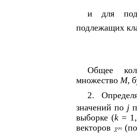
и для по
подлежащих кл
Общее кол
множество
М
, 
2. Определ
значений по
j
п
выборке (
k
= 1,
векторов
(по