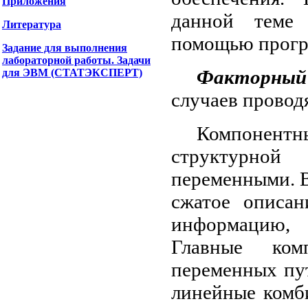
Приложения
данной теме 
Литература
помощью прогр
Задание для выполнения
лабораторной работы. Задачи
Факторный 
для ЭВМ (СТАТЭКСПЕРТ)
случаев провод
Компонентны
структурно
переменными. В
сжатое описан
информацию,
Главные ком
переменных пут
линейные комб