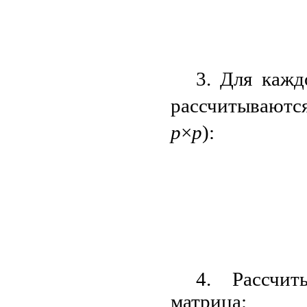
3. Для каж
рассчитываютс
р
×
р
):
4. Рассчит
матрица: