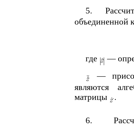
5. Рассч
объединенной 
где
— опре
— присоед
являются алг
матрицы
.
6. Рассч