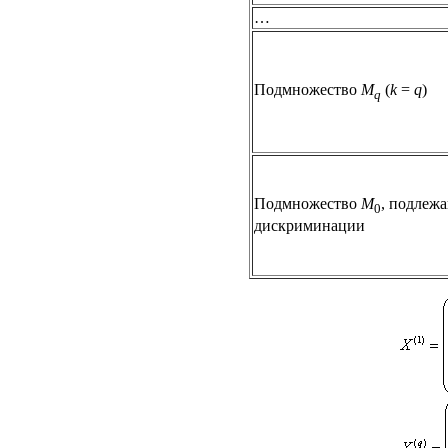
…
Подмножество
M
(
k
=
q
)
q
Подмножество
M
, подлеж
0
дискриминации