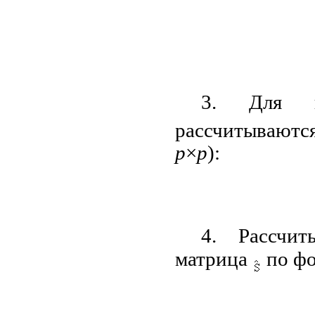
3. Для к
рассчитываютс
p
×
p
):
4. Рассчит
матрица
по фо