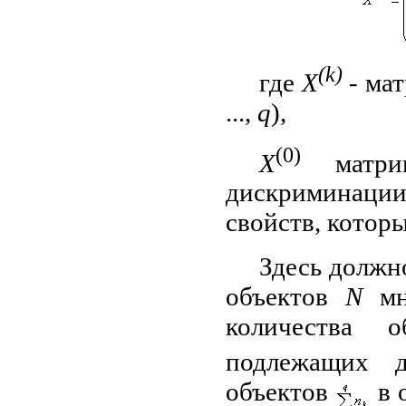
(
k
)
где
X
- ма
...,
q
),
(0)
X
матри
дискриминац
свойств, котор
Здесь должн
объектов
N
мн
количества 
подлежащих д
объектов
в 