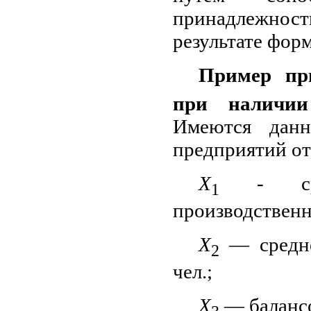
принадлежнос
результате фор
Пример пр
при наличии
Имеются дан
предприятий от
Х
- сред
1
производственны
Х
— среднес
2
чел.;
Х
— балансо