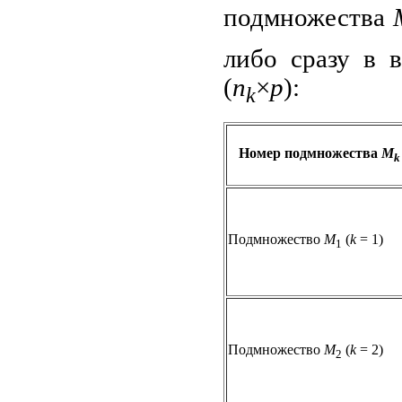
подмножества
либо сразу в 
(
n
×
p
):
k
Номер подмножества
M
k
Подмножество
M
(
k
= 1)
1
Подмножество
M
(
k
= 2)
2