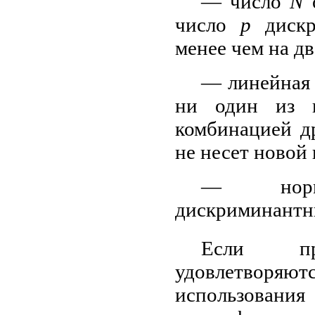
— число
N
число
р
дискр
менее чем на д
— линейная 
ни один из п
комбинацией д
не несет новой
— норма
дискриминант
Если пр
удовлетворяютс
использован