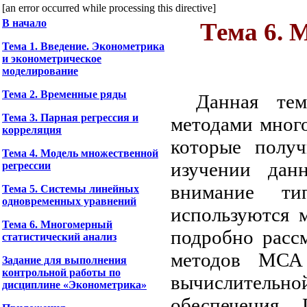
[an error occurred while processing this directive]
В начало
Тема 6. 
Тема 1. Введение. Эконометрика
и эконометрическое
моделирование
Тема 2. Временные ряды
Данная тем
Тема 3. Парная регрессия и
методами много
корреляция
которые получ
Тема 4. Модель множественной
изучении дан
регрессии
внимание ти
Тема 5. Системы линейных
одновременных уравнений
используются 
Тема 6. Многомерный
подробно расс
статистический анализ
методов МСА 
Задание для выполнения
контрольной работы по
вычислительно
дисциплине «Эконометрика»
обеспечения.