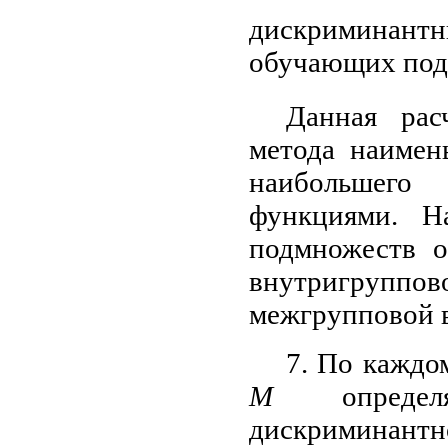
дискриминантн
обучающих под
Данная рас
метода наимен
наибольшего
функциями. Н
подмножеств о
внутригруп
межгрупповой 
7. По кажд
М
определяе
дискриминантн