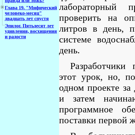
правда или ложь?
лабораторный п
Глава 19. "Мифический
человеко-месяц"
проверить на о
двадцать лет спустя
Эпилог. Пятьдесят лет
литров в день, п
удивления, восхищения
и радости
системе водосна
день.
Разработчики
этот урок, но, п
одном проекте за
и затем начинаю
программное об
поставки первой ж