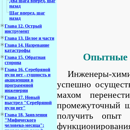
Два шага вперед, шаг
назад
Шаг вперед, шаг
назад
Глава 12. Острый
инструмент
Глава 13. Целое и части
Глава 14. Назревание
катастрофы
Опытные 
Глава 15. Обратная
сторона
Глава 16. Серебряной
Инженеры-хим
пули нет - сущность и
акциденция в
успешно осуществ
программной
инженерии
махом перенест
Глава 17. Новый
выстрел "Серебряной
промежуточный ш
пули нет"
получить опыт 
Глава 18. Заявления
"Мифического
функционирования
человеко-месяца":