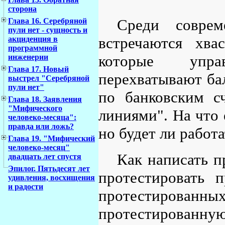
сторона
Среди соврем
Глава 16. Серебряной
пули нет - сущность и
встречаются хва
акциденция в
программной
которые упра
инженерии
Глава 17. Новый
перехватывают ба
выстрел "Серебряной
пули нет"
по банковским с
Глава 18. Заявления
"Мифического
линиями". На что 
человеко-месяца":
правда или ложь?
но будет ли работ
Глава 19. "Мифический
человеко-месяц"
Как написать п
двадцать лет спустя
Эпилог. Пятьдесят лет
протестировать 
удивления, восхищения
и радости
протестирова
протестированную