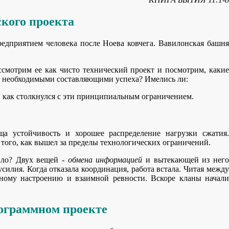
кого проекта
дприятием человека после Ноева ковчега. Вавилонская башня
ассмотрим ее как чисто технический проект и посмотрим, какие
ен необходимыми составляющими успеха? Имелись ли:
о, как столкнулся с эти принципиальным ограничением.
ща устойчивость и хорошее распределение нагрузки сжатия.
того, как вышел за пределы технологических ограничений.
тало? Двух вещей -
обмена информацией
и вытекающей из него
усилия. Когда отказала координация, работа встала. Читая между
рному настроению и взаимной ревности. Вскоре кланы начали
ограммном проекте