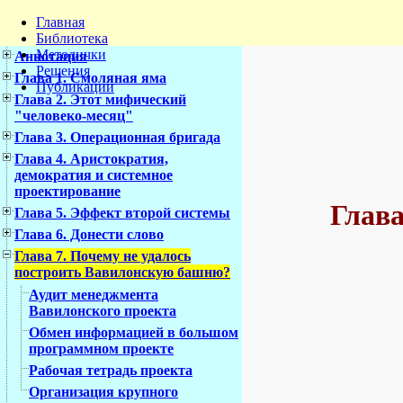
Главная
Библиотека
Методички
Аннотация
Решения
Глава 1. Смоляная яма
Публикации
Глава 2. Этот мифический
"человеко-месяц"
Глава 3. Операционная бригада
Глава 4. Аристократия,
демократия и системное
проектирование
Глава
Глава 5. Эффект второй системы
Глава 6. Донести слово
Глава 7. Почему не удалось
построить Вавилонскую башню?
Аудит менеджмента
Вавилонского проекта
Обмен информацией в большом
программном проекте
Рабочая тетрадь проекта
Организация крупного