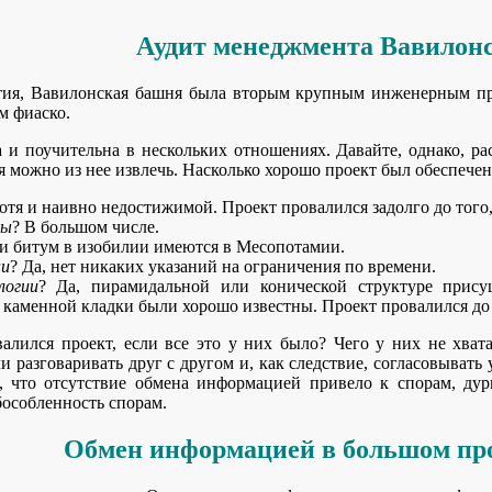
Аудит менеджмента Вавилонс
тия, Вавилонская башня была вторым крупным инженерным пре
м фиаско.
а и поучительна в нескольких отношениях. Давайте, однако, р
 можно из нее извлечь. Насколько хорошо проект был обеспеч
хотя и наивно недостижимой. Проект провалился задолго до тог
сы
? В большом числе.
 и битум в изобилии имеются в Месопотамии.
ни
? Да, нет никаких указаний на ограничения по времени.
логии
? Да, пирамидальной или конической структуре прису
 каменной кладки были хорошо известны. Проект провалился до 
алился проект, если все это у них было? Чего у них не хва
и разговаривать друг с другом и, как следствие, согласовывать 
, что отсутствие обмена информацией привело к спорам, ду
бособленность спорам.
Обмен информацией в большом пр