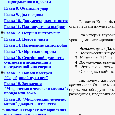
программного проекта
Глава 8. Объявляя удар
Глава 9. Два в одном
Глава 10. Документарная гипотеза
Согласно Книге бы
стала первым инженерны
Глава 11. Планируйте на выброс
Глава 12. Острый инструмент
Эта история глубок
Глава 13. Целое и части
уроки администрирования
Глава 14. Назревание катастрофы
Ясность цели
? Да, 
Глава 15. Обратная сторона
Человеческие ресур
Материалы
? Глина
Глава 16. Серебряной пули нет -
Достаточно време
сущность и акциденция в
Адекватные техно
программной инженерии
Очевидно, свойства
Глава 17. Новый выстрел
"Серебряной пули нет"
Так почему же пров
Глава 18. Заявления
организации
. Они не могл
"Мифического человеко-месяца":
строк, мы обнаруживаем
правда или ложь?
расходиться, предпочтя о
Глава 19. "Мифический человеко-
месяц" двадцать лет спустя
Эпилог. Пятьдесят лет удивления,
восхищения и радости