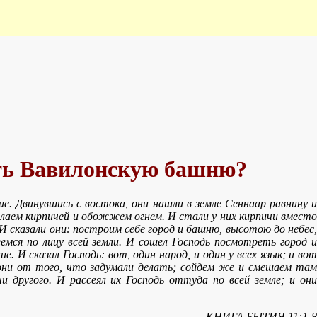
ить Вавилонскую башню?
ие. Двинувшись с востока, они нашли в земле Сеннаар равнину и
делаем кирпичей и обожжем огнем. И стали у них кирпичи вместо
 И сказали они: построим себе город и башню, высотою до небес,
емся по лицу всей земли. И сошел Господь посмотреть город и
. И сказал Господь: вот, один народ, и один у всех язык; и вот
они от того, что задумали делать; сойдем же и смешаем там
и другого. И рассеял их Господь оттуда по всей земле; и они
КНИГА БЫТИЯ 11:1-8