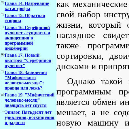
как механические
Глава 14. Назревание
катастрофы
свой набор инстр
Глава 15. Обратная
сторона
жизни, который 
Глава 16. Серебряной
наглядное свиде
пули нет - сущность и
акциденция в
также программи
программной
инженерии
сортировки, дво
Глава 17. Новый
выстрел "Серебряной
дисками и припрят
пули нет"
Глава 18. Заявления
"Мифического
Однако такой 
человеко-месяца":
правда или ложь?
программным про
Глава 19. "Мифический
является обмен и
человеко-месяц"
двадцать лет спустя
мешает, а не сод
Эпилог. Пятьдесят лет
удивления, восхищения
новую машину и
и радости