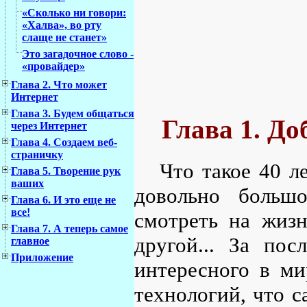
«Сколько ни говори:
«Халва», во рту
слаще не станет»
Это загадочное слово -
«провайдер»
Глава 2. Что может
Интернет
Глава 3. Будем общаться
Глава 1. До
через Интернет
Глава 4. Создаем веб-
страничку
Что такое 40 л
Глава 5. Творение рук
ваших
довольно больш
Глава 6. И это еще не
все!
смотреть на жизн
Глава 7. А теперь самое
другой... За по
главное
Приложение
интересного в м
технологий, что 