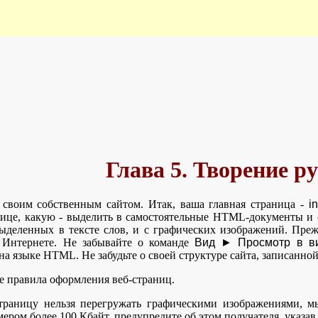
Глава 5. Творение р
 своим собственным сайтом. Итак, ваша главная страница -
i
нице, какую - выделить в самостоятельные HTML-документы и 
выделенных в тексте слов, и с графических изображений. Преж
 Интернете. Не забывайте о команде
Вид ► Просмотр в в
а языке HTML. He забудьте о своей структуре сайта, записанной
 правила оформления веб-страниц.
траницу нельзя перегружать графическими изображениями, мы
ером более 100 Кбайт, предупредите об этом получателя, указав