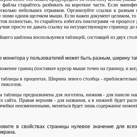
файлы старайтесь разбивать на короткие части. Если манифес
несколько небольших отрывков. Организуйте ссылки к разным 
 ними одним щелчком мыши. Если важен документ целиком, то м
тов полностью, то старайтесь избегать пиктограмм «в процессе р
учше просто не давать ссылку на несуществующую страницу до 
йшего шаблона воспользуемся таблицей, состоящей из двух столбц
е монитора у пользователей может быть разным, ширину та
ожение границ (поставьте курсор мыши точно на границу, и ко
 таблицы в процентах. Ширина левого столбца - приблизительно
 пикселов.
ка таблицы предназначена для логотипа, нижняя - для панели 
 сайта. Правая верхняя - для названия, а в нижней будет расп
 ячейки неизмененными, меняться будет лишь содержание нижне
новите в свойствах страницы нулевое значение для всех
экрана.