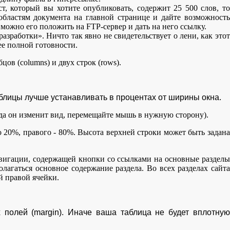
т, который вы хотите опубликовать, содержит 25 500 слов, то
областям документа на главной странице и дайте возможность
ожно его положить на FTP-сервер и дать на него ссылку.
азработки». Ничто так явно не свидетельствует о лени, как этот
ее полной готовности.
ов (columns) и двух строк (rows).
блицы лучше устанавливать в процентах от ширины окна.
гда он изменит вид, перемещайте мышь в нужную сторону).
 20%, правого - 80%. Высота верхней строки может быть задана
навигации, содержащей кнопки со ссылками на основные разделы
олагаться основное содержание раздела. Во всех разделах сайта
й правой ячейки.
 полей (margin). Иначе ваша таблица не будет вплотную