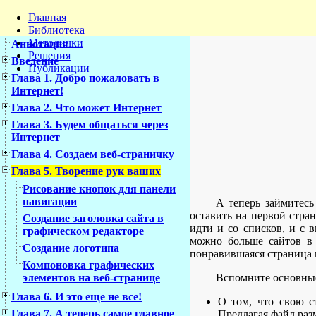
Главная
Библиотека
Методички
Аннотация
Решения
Введение
Публикации
Глава 1. Добро пожаловать в
Интернет!
Глава 2. Что может Интернет
Глава 3. Будем общаться через
Интернет
Глава 4. Создаем веб-страничку
Глава 5. Творение рук ваших
Рисование кнопок для панели
навигации
А теперь займитесь
оставить на первой стра
Создание заголовка сайта в
идти и со списков, и с 
графическом редакторе
можно больше сайтов в
Создание логотипа
понравившаяся страница н
Компоновка графических
Вспомните основные
элементов на веб-странице
Глава 6. И это еще не все!
О том, что свою с
Глава 7. А теперь самое главное
Предлагая файл разм