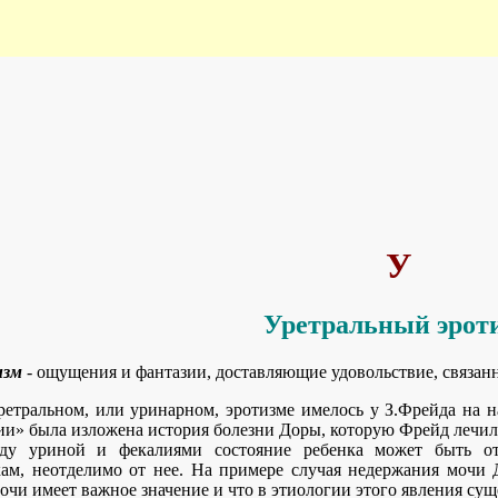
У
Уретральный эрот
изм
- ощущения и фантазии, доставляющие удовольствие, связан
ретральном, или уринарном, эротизме имелось у З.Фрейда на н
и» была изложена история болезни Доры, которую Фрейд лечил в
ду уриной и фекалиями состояние ребенка может быть от
м, неотделимо от нее. На примере случая недержания мочи Д
чи имеет важное значение и что в этиологии этого явления сущ