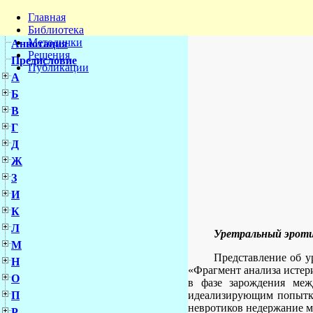
Главная
Библиотека
Методички
Аннотация
Решения
Предисловие
Публикации
А
Б
В
Г
Д
Ж
З
И
К
Л
Уретральный эрот
М
Представление об у
Н
«Фрагмент анализа истери
О
в фазе зарождения меж
идеализирующим попытка
П
невротиков недержание мо
Р