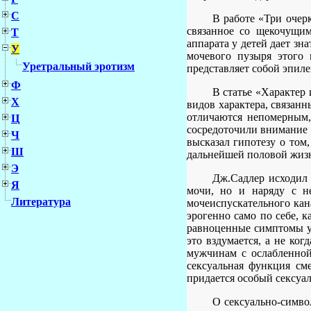
С
В работе «Три очерк
связанное со щекочущим
Т
аппарата у детей дает зн
У
мочевого пузыря этого 
Уретральный эротизм
представляет собой эпиле
Ф
В статье «Характер 
Х
видов характера, связан
отличаются непомерным,
Ц
сосредоточили внимание 
Ч
высказал гипотезу о том,
Ш
дальнейшей половой жиз
Э
Дж.Садлер исходил 
Я
мочи, но и наряду с не
Литература
мочеиспускательного кан
эрогенно само по себе, к
равноценные симптомы ур
это вздумается, а не ко
мужчинам с ослабленной
сексуальная функция см
придается особый сексуа
О сексуально-симво