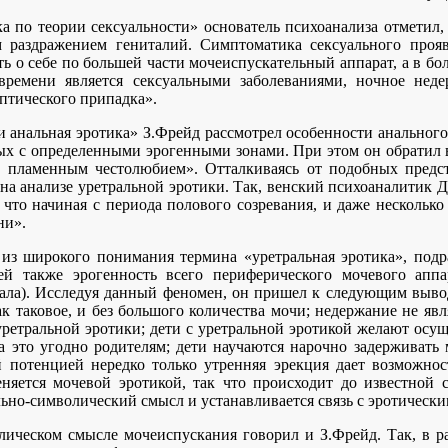
а по теории сексуальности» основатель психоанализа отметил, 
 раздражением гениталий. Симптоматика сексуального прояв
ать о себе по большей части мочеиспускательный аппарат, а в 
времени является сексуальными заболеваниями, ночное неде
птического припадка».
и анальная эротика» З.Фрейд рассмотрел особенности анального
ных с определенными эрогенными зонами. При этом он обратил 
 пламенным честолюбием». Отталкиваясь от подобных предст
на анализе уретральной эротики. Так, венский психоаналитик Д
 что начиная с периода полового созревания, и даже несколько
ни».
из широкого понимания термина «уретральная эротика», подр
й также эрогенность всего периферического мочевого аппа
ала). Исследуя данный феномен, он пришел к следующим вывод
ак таковое, и без большого количества мочи; недержание не явл
етральной эротики; дети с уретральной эротикой желают осущ
гда это угодно родителям; дети научаются нарочно задерживать
 потенцией нередко только утренняя эрекция дает возможно
еняется мочевой эротикой, так что происходит до известной
льно-символический смысл и устанавливается связь с эротическ
лическом смысле мочеиспускания говорил и З.Фрейд. Так, в р