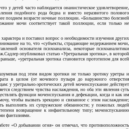
что у детей часто наблюдается онанистическое удовлетворение,
ления подобного рода бедна и вместо неразвитого полового
более позднем возрасте ночные поллюции. «Большинство болезней
ржание мочи соответствует такой поллюции, если только не
 характера и поставил вопрос о необходимости изучения других
внимание на то, что «субъекты, страдающие недержанием мочи,
авлений основателя психоанализа, некоторые психоаналитики
ж.Садлер опубликовал статью «Уретральная эротика», в которой
 раньше, «уретральная эротика становится прототипом для всей
азумевая под этим видом эротики не только эротику уретры и
рата в целом (от мочевого пузыря до наружного отверстия
ам: у уретрально-эротических детей мочеиспускание действует
яется следствием чувства наслаждения, но оба эти явления суть
ествлять функции мочеиспускания и дефекации, когда и как им
 мочу, чтобы вызвать эрекцию и связанное с этим наслаждение;
сть выполнять их супружеские обязанности; у пожилых людей
 степени возвращение к инфантильному типу; мочеиспусканию
ими фантазиями.
аботе «О добывании огня» он отмечал, что противоположность