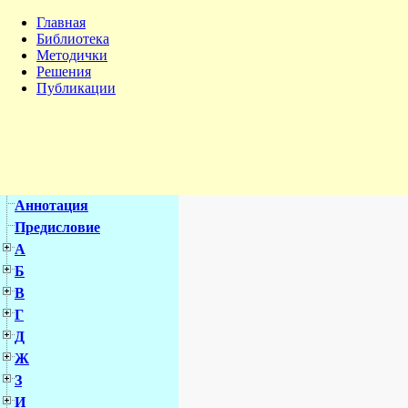
Главная
Библиотека
Методички
Решения
Публикации
Аннотация
Предисловие
А
Б
В
Г
Д
Ж
З
И