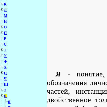
К
Л
М
Н
О
П
Р
С
Т
У
Ф
Х
Я
- понятие, 
Ц
Ч
обозначения личн
Ш
частей, инстанц
Э
Я
двойственное тол
Я