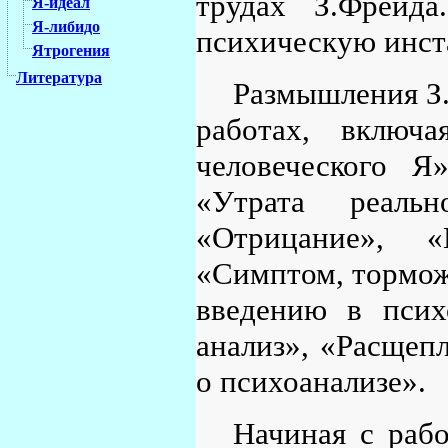
трудах З.Фрейд
Я-идеал
Я-либидо
психическую инста
Ятрогения
Литература
Размышления З.
работах, включ
человеческого Я
«Утрата реаль
«Отрицание», «
«Симптом, тормож
введению в псих
анализ», «Расщеп
о психоанализе».
Начиная с раб