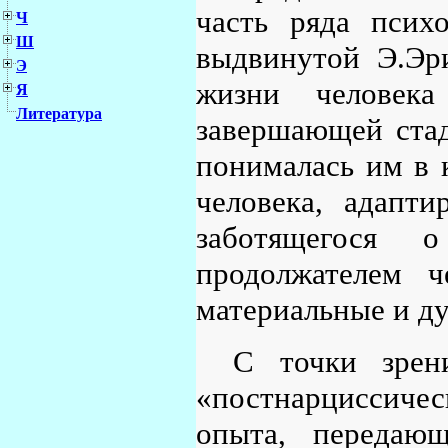
часть ряда психо
Ч
Ш
выдвинутой Э.Эр
Э
жизни человека
Я
Литература
завершающей стад
понималась им в 
человека, адапт
заботящегося 
продолжателем ч
материальные и д
С точки зрен
«постнарциссическ
опыта, передаю