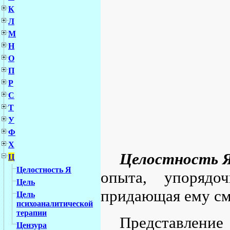
К
Л
М
Н
О
П
Р
С
Т
У
Ф
Х
Целостность 
Ц
Целостность Я
опыта, упорядо
Цель
придающая ему см
Цель
психоаналитической
терапии
Представление
Цензура