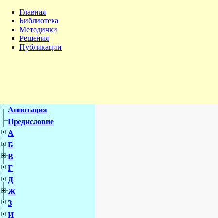
Главная
Библиотека
Методички
Решения
Публикации
Аннотация
Предисловие
А
Б
В
Г
Д
Ж
З
И