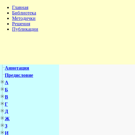
Главная
Библиотека
Методички
Решения
Публикации
Аннотация
Предисловие
А
Б
В
Г
Д
Ж
З
И