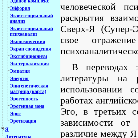
Эдипов комплекс
человеческой пс
Эйфория
раскрытия взаим
Экзистенциальный
анализ
Сверх-Я (Супер-Э
Экзистенциальный
психоанализ
свое отражени
Экономический
психоаналитическо
Экран сновидения
Эксгибиционизм
Экстернализация
В переводах з
Эмпатия
литературы на 
Энергия
Эпигенетическая
использовании с
матрица (карта)
работах английск
Эрогенность
Эрогенная зона
Эго, в третьих с
Эрос
зависимости от 
Эротизация
Я
различие между Я
Литература