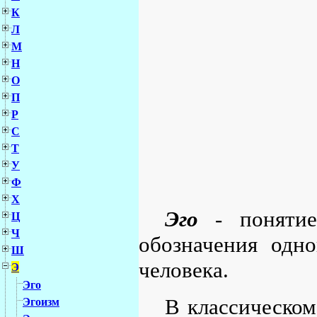
К
Л
М
Н
О
П
Р
С
Т
У
Ф
Х
Эго
- понятие,
Ц
Ч
обозначения одн
Ш
человека.
Э
Эго
В классическом
Эгоизм