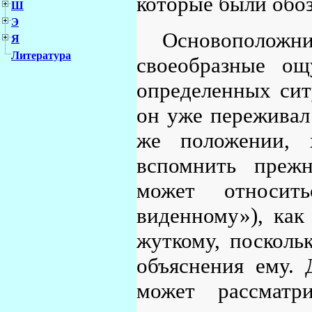
которые были обо
Ш
Э
Основоположни
Я
Литература
своеобразные ощ
определенных ситу
он уже переживал 
же положении, 
вспомнить прежн
может относит
виденному»), как
жуткому, поскольк
объяснения ему. 
может рассматр