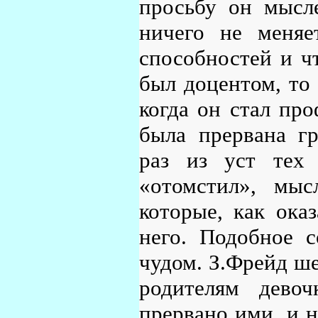
просьбу он мысле
ничего не меняе
способностей и чт
был доцентом, то 
когда он стал про
была прервана г
раз из уст тех 
«отомстил», мыс
которые, как ока
него. Подобное 
чудом. З.Фрейд ше
родителям дево
прервано ими, и н