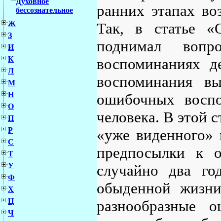
Духовное
ранних этапах во
бессознательное
Ж
Так, в статье 
З
поднимал воп
И
К
воспоминаниях де
Л
воспоминания вы
М
Н
ошибочных восп
О
человека. В этой 
П
Р
«уже виденного» 
С
предпосылки к 
Т
У
случайно два го
Ф
обыденной жизни
Х
Ц
разнообразные о
Ч