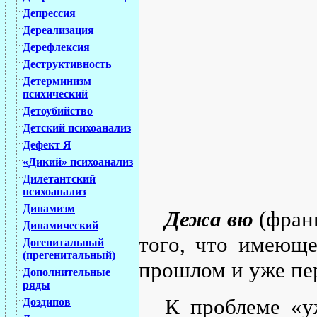
Депрессия
Дереализация
Дерефлексия
Деструктивность
Детерминизм
психический
Детоубийство
Детский психоанализ
Дефект Я
«Дикий» психоанализ
Дилетантский
психоанализ
Динамизм
Дежа вю
(франц
Динамический
того, что имеюще
Догенитальный
(прегенитальный)
прошлом и уже пе
Дополнительные
ряды
К проблеме «у
Доэдипов