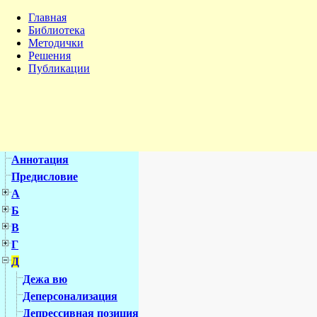
Главная
Библиотека
Методички
Решения
Публикации
Аннотация
Предисловие
А
Б
В
Г
Д
Дежа вю
Деперсонализация
Депрессивная позиция