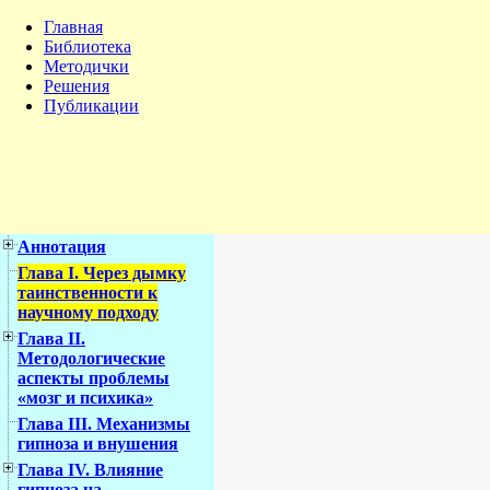
Главная
Библиотека
Методички
Решения
Публикации
Аннотация
Глава I. Через дымку
таинственности к
научному подходу
Глава II.
Методологические
аспекты проблемы
«мозг и психика»
Глава III. Механизмы
гипноза и внушения
Глава IV. Влияние
гипноза на