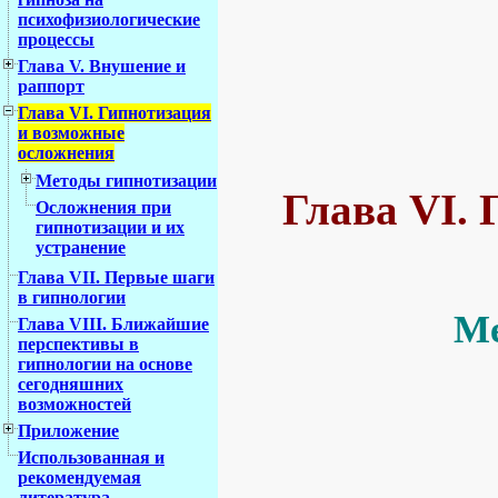
психофизиологические
процессы
Глава V. Внушение и
раппорт
Глава VI. Гипнотизация
и возможные
осложнения
Методы гипнотизации
Глава VI.
Осложнения при
гипнотизации и их
устранение
Глава VII. Первые шаги
в гипнологии
Ме
Глава VIII. Ближайшие
перспективы в
гипнологии на основе
сегодняшних
возможностей
Приложение
Использованная и
рекомендуемая
литература