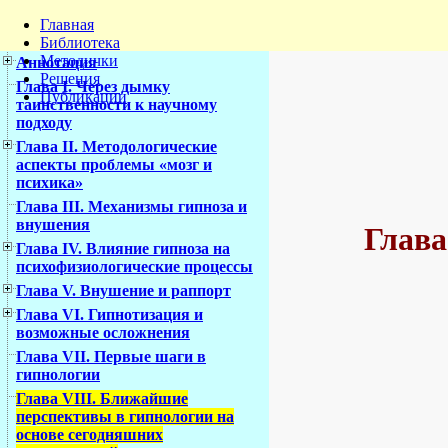
Главная
Библиотека
Методички
Аннотация
Решения
Глава I. Через дымку
Публикации
таинственности к научному
подходу
Глава II. Методологические
аспекты проблемы «мозг и
психика»
Глава III. Механизмы гипноза и
внушения
Глава
Глава IV. Влияние гипноза на
психофизиологические процессы
Глава V. Внушение и раппорт
Глава VI. Гипнотизация и
возможные осложнения
Глава VII. Первые шаги в
гипнологии
Глава VIII. Ближайшие
перспективы в гипнологии на
основе сегодняшних