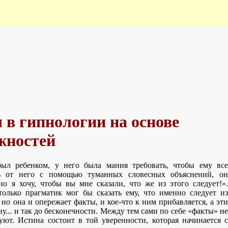
 в гипнологии на основе
жностей
был ребенком, у него была мания требовать, чтобы ему все
сь от него с помощью туманных словесных объяснений, он
но я хочу, чтобы вы мне сказали, что же из этого следует!».
только прагматик мог бы сказать ему, что именно следует из
 но она и опережает факты, и кое-что к ним прибавляется, а эти
... и так до бесконечности. Между тем сами по себе «факты» не
ют. Истина состоит в той уверенности, которая начинается с