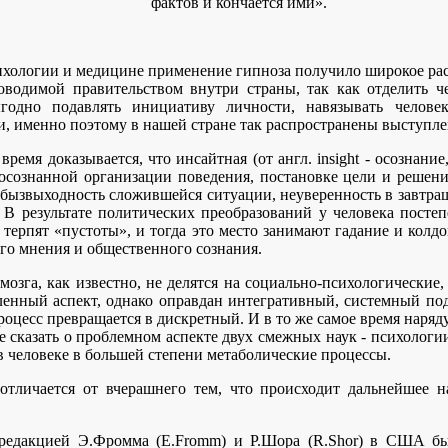
фактов и кончается ими».
ихологии и медицине применение гипноза получило широкое рас
оводимой правительством внутри страны, так как отделить ч
годно подавлять инициативу личности, навязывать челове
, именно поэтому в нашей стране так распространены выступлен
время доказывается, что инсайтная (от англ. insight - осознан
 осознанной организации поведения, постановке цели и решени
ызвыходность сложившейся ситуации, неуверенность в завтрашнем
 В результате политических преобразований у человека постеп
 терпят «пустоты», и тогда это место занимают гадание и колд
го мнения и общественного сознания.
озга, как известно, не делятся на социально-психологические,
ленный аспект, однако оправдан интегративный, системный под
процесс превращается в дискретный. И в то же самое время наря
 сказать о проблемном аспекте двух смежных наук - психологии
 человеке в большей степени метаболические процессы.
тличается от вчерашнего тем, что происходит дальнейшее на
д редакцией Э.Фромма (E.Fromm) и Р.Шора (R.Shor) в США б