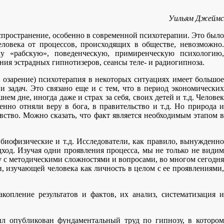
Уильям Джеймс
пространение, особенно в современной психотерапии. Это было
еловека от процессов, происходящих в обществе, невозможно.
ку «рабскую», поведенческую, примиренческую психологию,
ия эстрадных гипнотизеров, сеансы теле- и радиогипноза.
ие, озарение) психотерапия в некоторых ситуациях имеет большое
и задач. Это связано еще и с тем, что в период экономических
 дне, иногда даже и страх за себя, своих детей и т.д. Человек
енно отняли веру в бога, в правительство и т.д. Но природа и
овство. Можно сказать, что факт является необходимым этапом в
 биофизические и т.д. Исследователи, как правило, вынужденно
ход. Изучая одни проявления процесса, мы не только не видим
ду с методическими сложностями и вопросами, во многом сегодня
, изучающей человека как личность в целом с ее проявлениями,
копление результатов и фактов, их анализ, систематизация и
ыл опубликован фундаментальный труд по гипнозу, в котором