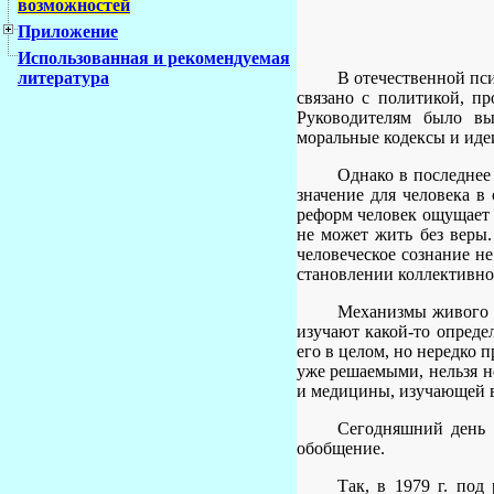
возможностей
Приложение
Использованная и рекомендуемая
В отечественной пс
литература
связано с политикой, пр
Руководителям было вы
моральные кодексы и идеи
Однако в последнее 
значение для человека в
реформ человек ощущает б
не может жить без веры.
человеческое сознание не
становлении коллективно
Механизмы живого м
изучают какой-то опреде
его в целом, но нередко 
уже решаемыми, нельзя не
и медицины, изучающей в
Сегодняшний день о
обобщение.
Так, в 1979 г. по