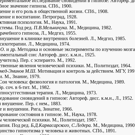
риментальное исследование сновидений в гипнозе: Автореф. дисс
ное значение гипноза. СПб., 1900.
ние и его роль в общественной жизни. СПб., 1908.
ние и воспитание. Петроград, 1928.
тивная психология. М., Наука, 1991.
стемы. Под ред.
П.В.Мельничука.
М., Медицина, 1982.
ачебного гипноза, Л., Медгиз, 1955.
внушение в клинике внутренних болезней. Л., Медгиз, 1985.
ихотерапии. Л., Медицина, 1974.
 О.
и др. Методика и основные эксперименты по изучению мозга 
ментальный сон: Автореф. дисс. к.м.н., 1925.
читель). Пер. с эсперанто. М., 1992.
твенные явления человеческой психики. М., Политиздат, 1964.
омед-Эминов М.Ш.
Мотивация и контроль за действием. МГУ, 199
. М., Знание, 1979.
он человека: физиология и патология. М., Медицина, 1989.
. соч. в 6-тит. М., 1982.
пносуггестивная терапия. Л., Медицина, 1973.
дование сновидений в гипнозе: Автореф. дисс. к.м.н., Л., 1952.
внушение. Пер. с нем., 1883.
 и внушении. Рига, Зинатне, 1966.
ование состояния в гипнозе. М., Наука, 1978.
 человеческой психики. М., Политиздат, 1987.
апия. Под ред.
Б.Д.Карвасарского, С.Ледера.
М., Медицина, 1990
инство гипнотизма у человека и животных. СПб., 1891.