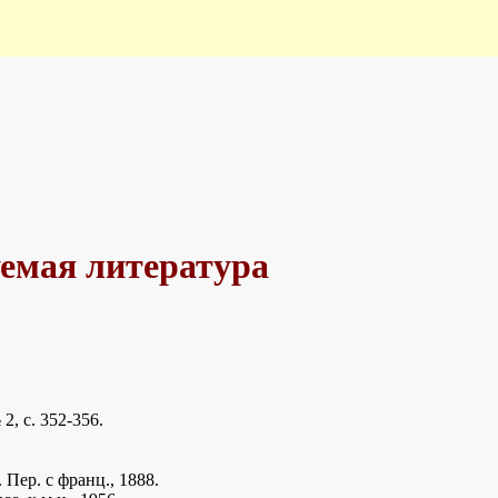
емая литература
, с. 352-356.
Пер. с франц., 1888.