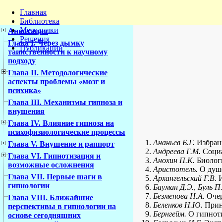
Главная
Библиотека
Методички
Аннотация
Решения
Глава I. Через дымку
Публикации
таинственности к научному
подходу
Глава II. Методологические
аспекты проблемы «мозг и
психика»
Глава III. Механизмы гипноза и
внушения
Глава IV. Влияние гипноза на
психофизиологические процессы
Ананьев Б.Г.
Избранн
Глава V. Внушение и раппорт
Андреева Г.М.
Социа
Глава VI. Гипнотизация и
Анохин П.К.
Биологи
возможные осложнения
Аристотель.
О душе.
Глава VII. Первые шаги в
Архангельский Г.В.
И
гипнологии
Бауман Д.Э., Буль П
Безменова Н.А.
Очер
Глава VIII. Ближайшие
Беленков Н.Ю.
Принц
перспективы в гипнологии на
Бернгейм.
О гипноти
основе сегодняшних