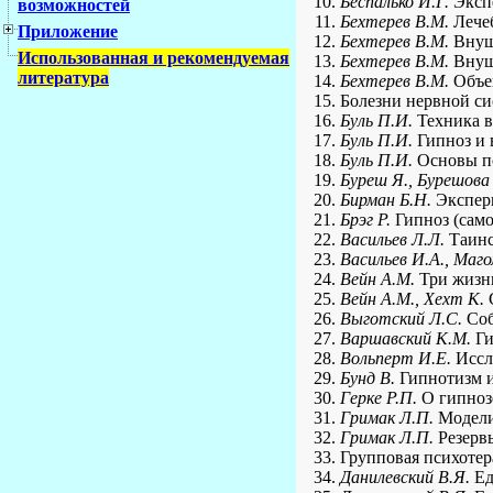
Беспалько И.Г.
Экспе
возможностей
Бехтерев В.М.
Лечеб
Приложение
Бехтерев В.М.
Внуше
Использованная и рекомендуемая
Бехтерев В.М.
Внуше
литература
Бехтерев В.М.
Объек
Болезни нервной си
Буль П.И.
Техника вр
Буль П.И.
Гипноз и 
Буль П.И.
Основы пс
Буреш Я., Бурешова
Бирман Б.Н.
Экспери
Брэг Р.
Гипноз (самоу
Васильев Л.Л.
Таинс
Васильев И.А., Маг
Вейн A.M.
Три жизни
Вейн A.M., Хехт К.
С
Выготский Л.С.
Собр
Варшавский К.М.
Ги
Вольперт И.Е.
Иссле
Бунд В.
Гипнотизм и 
Герке Р.П.
О гипнозе
Гримак Л.П.
Моделир
Гримак Л.П.
Резервы
Групповая психотер
Данилевский В.Я.
Ед