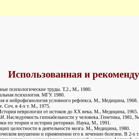
Использованная и рекоменду
ые психологические труды. Т.2., М., 1980.
льная психология. МГУ. 1980.
я и нейрофизиология условного рефлекса. М., Медицина, 1968.
 Соч. в 4-х т. М., 1975.
стория неврологии от истоков до XX века. М., Медицина, 1965.
.И.
Наследуемость гипнабельности у человека. Генетика, 1981, № 2
ки по теории и истории риторики. Наука, М., 1991.
ип целостности в деятельности мозга. М., Медицина, 1980.
ческом внушении и применении его к лечению болезни. В 2-х т. 