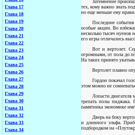
Затемнение произош
тех, кому важно знать по
Глава 17
но еще меньше ему нравил
Глава 18
Глава 19
Последние события 
особые акции. Во избежа
Глава 20
несколько тысяч нуенов 
Глава 21
его игры отличались выс
Глава 22
Вот и вертолет. С
Глава 23
огромными, от пола до п
Глава 24
На таких принято укатыв
Глава 25
Вертолет плавно оп
Глава 26
Глава 27
Гордон покачал гол
этом можно не сомневать
Глава 28
Глава 29
Лопасти двигателя м
Глава 30
трепать полы пиджака. 
памятника экономике импе
Глава 31
Глава 32
Дверь на боку верто
и длинного эльфа. Приб
Глава 33
подбородком на «Плутокр
Глава 34