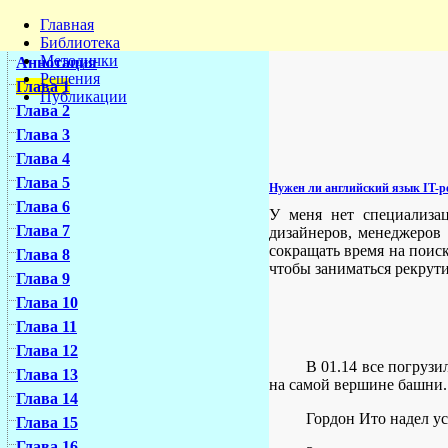
Главная
Библиотека
Методички
Аннотация
Решения
Глава 1
Публикации
Глава 2
Глава 3
Глава 4
Глава 5
Нужен ли английский язык IT-р
Глава 6
У меня нет специализац
Глава 7
дизайнеров, менеджеров
сокращать время на поиск
Глава 8
чтобы заниматься рекрутин
Глава 9
Глава 10
Глава 11
Глава 12
В 01.14 все погрузи
Глава 13
на самой вершине башни.
Глава 14
Гордон Ито надел ус
Глава 15
Глава 16