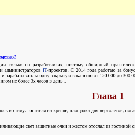
екрутеру?
ии только на разработчиках, поэтому обширный практически
 и администраторов
IT
-проектов. С 2014 года работаю за бон
 и зарабатывать за одну закрытую вакансию от 120 000 до 300 
гом не более 3х часов в день...
Глава 1
лось во тьму: гостиная на крыше, площадка для вертолетов, пог
иливающие свет защитные очки и жестом отослал из гостиной о