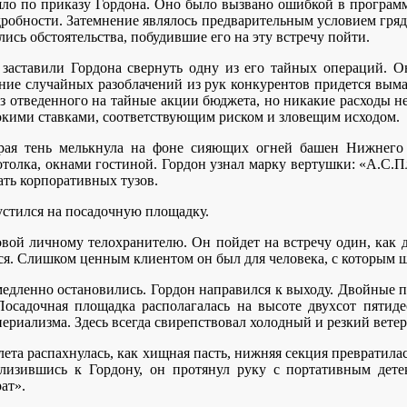
ло по приказу Гордона. Оно было вызвано ошибкой в программ
дробности. Затемнение являлось предварительным условием гряд
ись обстоятельства, побудившие его на эту встречу пойти.
заставили Гордона свернуть одну из его тайных операций. Он
ние случайных разоблачений из рук конкурентов придется выма
из отведенного на тайные акции бюджета, но никакие расходы н
окими ставками, соответствующим риском и зловещим исходом.
ерая тень мелькнула на фоне сияющих огней башен Нижнего
отолка, окнами гостиной. Гордон узнал марку вертушки: «А.С.
ать корпоративных тузов.
устился на посадочную площадку.
овой личному телохранителю. Он пойдет на встречу один, как 
ся. Слишком ценным клиентом он был для человека, с которым 
едленно остановились. Гордон направился к выходу. Двойные пр
Посадочная площадка располагалась на высоте двухсот пяти
риализма. Здесь всегда свирепствовал холодный и резкий ветер.
лета распахнулась, как хищная пасть, нижняя секция превратила
лизившись к Гордону, он протянул руку с портативным дете
ат».