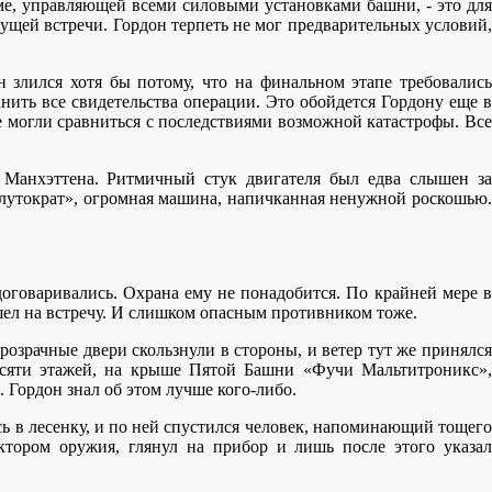
е, управляющей всеми силовыми установками башни, - это для
ущей встречи. Гордон терпеть не мог предварительных условий,
 злился хотя бы потому, что на финальном этапе требовались
нить все свидетельства операции. Это обойдется Гордону еще в
е могли сравниться с последствиями возможной катастрофы. Все
 Манхэттена. Ритмичный стук двигателя был едва слышен за
Плутократ», огромная машина, напичканная ненужной роскошью.
договаривались. Охрана ему не понадобится. По крайней мере в
шел на встречу. И слишком опасным противником тоже.
озрачные двери скользнули в стороны, и ветер тут же принялся
десяти этажей, на крыше Пятой Башни «Фучи Мальтитроникс»,
 Гордон знал об этом лучше кого-либо.
сь в лесенку, и по ней спустился человек, напоминающий тощего
ктором оружия, глянул на прибор и лишь после этого указал