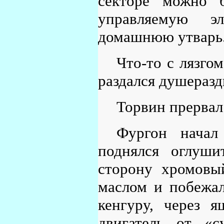
секторе можно 
управляемую э
домашнюю утварь
Что-то с лязго
раздался душераз
Торвин прервал 
Фургон начал
поднялся оглуши
сторону хромовы
маслом и побежал
кенгуру, через 
двигатель от «с