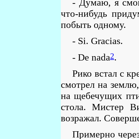
- Думаю, я смо
что-нибудь приду
побыть одному.
- Si. Gracias.
2
- De nada
.
Рико встал с к
смотрел на землю,
на щебечущих пти
стола. Мистер В
возражал. Соверше
Примерно через