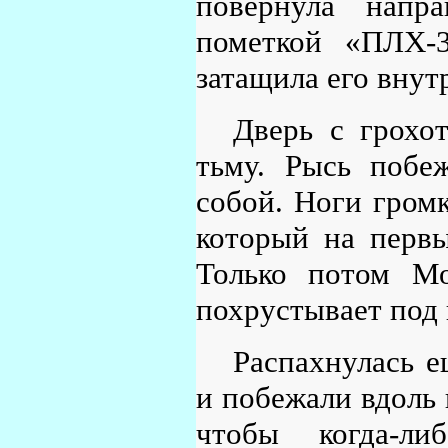
повернула напр
пометкой «ПЛХ-
затащила его внут
Дверь с грохот
тьму. Рысь побе
собой. Ноги громк
который на первы
Только потом Мо
похрустывает под
Распахнулась е
и побежали вдоль 
чтобы когда-л