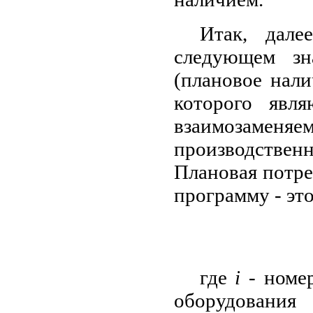
Итак, дале
следующем зн
(плановое нали
которого явл
взаимозаменяе
производстве
Плановая потр
программу - эт
где
і -
номе
оборудова