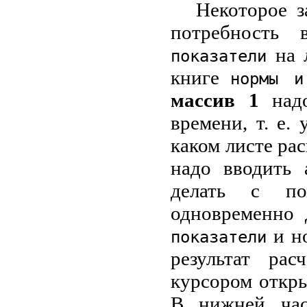
Некоторое з
потребность
на 
показатели
книге
нормы и
массив 1
над
времени, т. е. 
каком листе рас
надо вводить 
делать с п
одновременно 
и но
показатели
результат ра
курсором откр
В нижней час