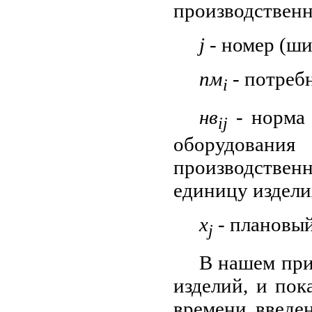
производственн
j
- номер (ши
пм
- потреб
i
нв
- норма
ij
оборудова
производстве
единицу издел
х
- плановый
j
В нашем при
изделий, и пок
времени введе