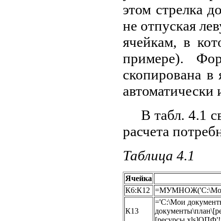
этом стрелка д
не отпуская ле
ячейкам, в ко
примере). Фо
скопирована в
автоматически и
В табл. 4.1
расчета потреб
Таблица 4.1
Ячейка
К6:К12
=МУМНОЖ('С:\Мои 
='С:\Мои докумен
К13
документы\план\[р
[ресурсы.xls]ОПФ'