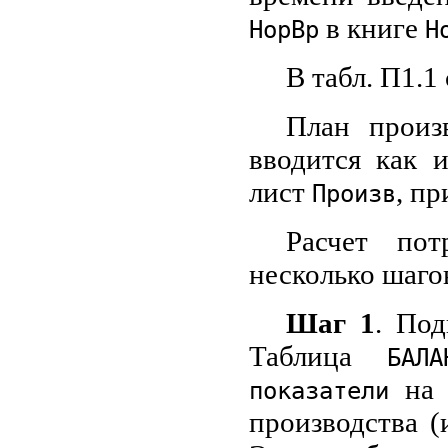
в книге
HopBp
Н
В табл. П1.1
План произ
вводится как 
лист
, пр
Произв
Расчет по
несколько шаго
Шаг 1
. Под
Таблица
БАЛ
на 
показатели
производства (