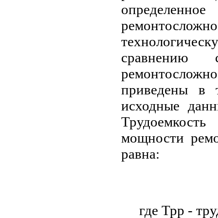
определенн
ремонтосложно
технологическ
сравнению 
ремонтосложн
приведены в 
исходные дан
Трудоемкост
мощности ремо
равна:
где Трр - тр