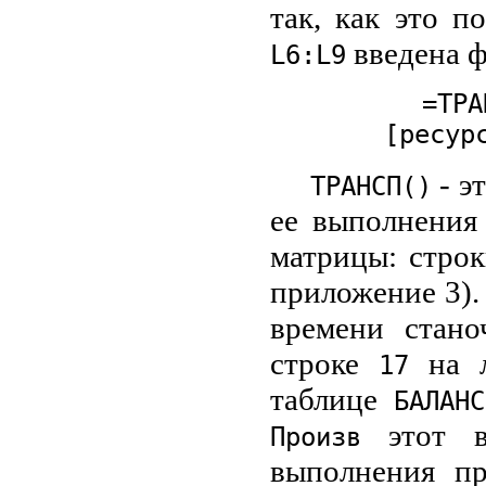
так, как это п
введена ф
L6:L9
=ТРА
[ресур
- э
ТРАНСП()
ее выполнения
матрицы: строк
приложение 3).
времени стано
строке
на 
17
таблице
БАЛАН
этот в
Произв
выполнения п