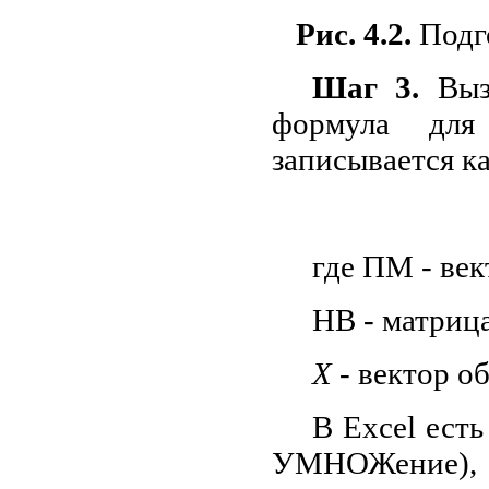
Рис. 4.2.
Подг
Шаг 3.
Выз
формула для
записывается к
где ПМ - ве
НВ - матрица
X
- вектор о
В Excel ест
УМНОЖение),