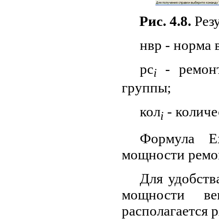
Рис. 4.8.
Рез
нвр - норма
рс
- ремон
i
группы;
кол
- колич
i
Формула E
мощности ремон
Для удобств
мощности ве
располагается 