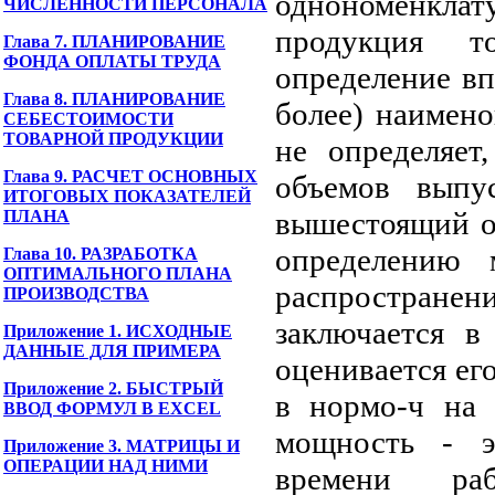
однономенкла
ЧИСЛЕННОСТИ ПЕРСОНАЛА
продукция т
Глава 7. ПЛАНИРОВАНИЕ
ФОНДА ОПЛАТЫ ТРУДА
определение вп
Глава 8. ПЛАНИРОВАНИЕ
более) наимено
СЕБЕСТОИМОСТИ
ТОВАРНОЙ ПРОДУКЦИИ
не определяет
Глава 9. РАСЧЕТ ОСНОВНЫХ
объемов выпу
ИТОГОВЫХ ПОКАЗАТЕЛЕЙ
вышестоящий ор
ПЛАНА
определению 
Глава 10. РАЗРАБОТКА
ОПТИМАЛЬНОГО ПЛАНА
распространени
ПРОИЗВОДСТВА
заключается в
Приложение 1. ИСХОДНЫЕ
ДАННЫЕ ДЛЯ ПРИМЕРА
оценивается ег
Приложение 2. БЫСТРЫЙ
в нормо-ч на 
ВВОД ФОРМУЛ В EXCEL
мощность - э
Приложение 3. МАТРИЦЫ И
ОПЕРАЦИИ НАД НИМИ
времени ра