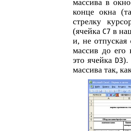
массива в окн
конце окна (т
стрелку курс
(ячейка
в на
С7
и, не отпуская 
массив до его
это ячейка
).
D3
массива так, как