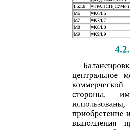
L6:L9
=ТРАНСП('С:\Мои д
М6
=K6/L6
М7
=K7/L7
М8
=K8/L8
М9
=K9/L9
4.2
Балансиров
центральное м
коммерческой
стороны, и
использованы
приобретение и
выполнения п