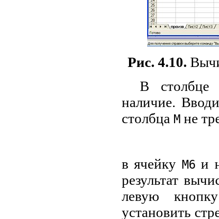
Рис. 4.10.
Вычи
В столбц
наличие. Ввод
столбца
не тр
М
в ячейку
и 
М6
результат вычи
левую кнопк
установить стр