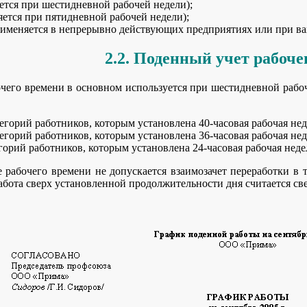
тся при шестидневной рабочей недели);
ется при пятидневной рабочей недели);
меняется в непрерывно действующих предприятиях или при вах
2.2. Поденный учет рабоче
чего времени в основном используется при шестидневной рабоч
атегорий работников, которым установлена 40-часовая рабочая нед
атегорий работников, которым установлена 36-часовая рабочая нед
тегорий работников, которым установлена 24-часовая рабочая неде
 рабочего времени не допускается взаимозачет переработки в 
абота сверх установленной продолжительности дня считается св