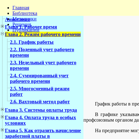
Главная
Библиотека
Методички
Аннотация
Решения
Глава 1. Рабочее время
Публикации
Глава 2. Режим рабочего времени
2.1. График работы
2.2. Поденный учет рабочего
времени
2.3. Недельный учет рабочего
времени
2.4. Суммированный учет
рабочего времени
2.5. Многосменный режим
работ
2.6. Вахтовый метод работ
График работы в пр
Глава 3. Системы оплаты труда
В графике указываю
Глава 4. Оплата труда в особых
профсоюзным органом дан
условиях
На предприятие мог
Глава 5. Как отразить начисление
заработной платы в