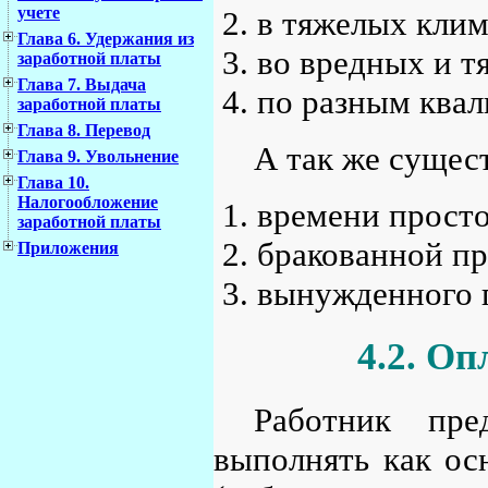
учете
в тяжелых клим
Глава 6. Удержания из
во вредных и т
заработной платы
Глава 7. Выдача
по разным ква
заработной платы
Глава 8. Перевод
А так же сущес
Глава 9. Увольнение
Глава 10.
Налогообложение
времени просто
заработной платы
бракованной п
Приложения
вынужденного 
4.2. Оп
Работник пр
выполнять как ос