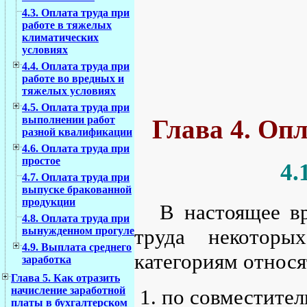
4.3. Оплата труда при
работе в тяжелых
климатических
условиях
4.4. Оплата труда при
работе во вредных и
тяжелых условиях
4.5. Оплата труда при
выполнении работ
Глава 4. Опл
разной квалификации
4.6. Оплата труда при
простое
4.
4.7. Оплата труда при
выпуске бракованной
продукции
В настоящее в
4.8. Оплата труда при
труда некоторы
вынужденном прогуле
4.9. Выплата среднего
категориям относя
заработка
Глава 5. Как отразить
начисление заработной
по совместител
платы в бухгалтерском