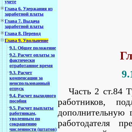
учете
Глава 6. Удержания из
заработной платы
Глава 7. Выдача
заработной платы
Глава 8. Перевод
Глава 9. Увольнение
9.1. Общее положение
Гл
9.2. Расчет оплаты за
фактически
отработанное время
9.
9.3. Расчет
компенсации за
неиспользованный
Часть 2 ст.84 
отпуск
9.4. Расчет выходного
работников, по
пособия
9.5. Расчет выплаты
дополнительную г
работникам,
уволенным по
работодателя пр
сокращению
численности (штатов)