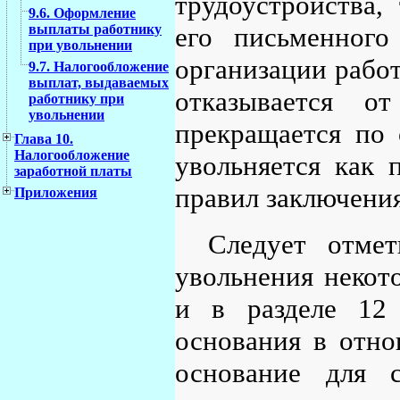
трудоустройства,
9.6. Оформление
его письменног
выплаты работнику
при увольнении
организации работ
9.7. Налогообложение
выплат, выдаваемых
отказывается о
работнику при
увольнении
прекращается по 
Глава 10.
Налогообложение
увольняется как 
заработной платы
правил заключения
Приложения
Следует отмет
увольнения некот
и в разделе 12 
основания в отно
основание для с