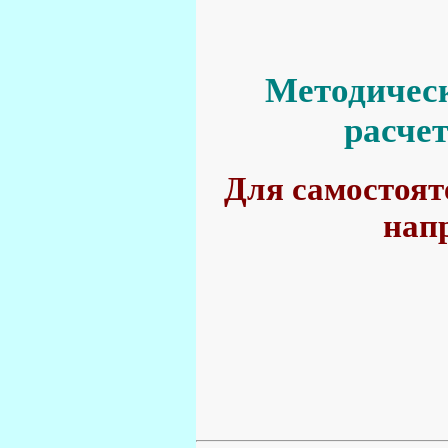
Методичес
расче
Для самостоят
нап