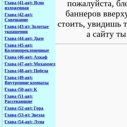
пожалуйста, бл
Глава (41-ая): Ясно
изложенная
баннеров вверху
Глава (42-ая):
Совещание
стоить, увидишь т
Глава (43-я): Золотые
а сайту ты
украшения
Глава (44-ая): Дым
Глава (45-ая):
Коленопреклоненные
Глава (46-ая): Ахкаф
Глава (47-ая): Мохаммед
Глава (48-ая): Победа
Глава (49-ая):
Внутренние комнаты
Глава (50-ая): К
Глава (51-ая):
Рассевающие
Глава (52-ая): Гора
Глава (53-я): Звезда
Глава (54-ая): Луна