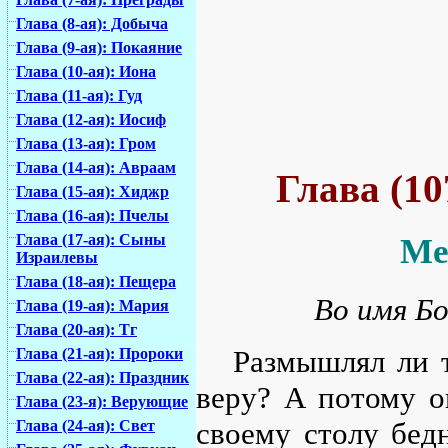
Глава (8-ая): Добыча
Глава (9-ая): Покаяние
Глава (10-ая): Иона
Глава (11-ая): Гуд
Глава (12-ая): Иосиф
Глава (13-ая): Гром
Глава (14-ая): Авраам
Глава (1
Глава (15-ая): Хиджр
Глава (16-ая): Пчелы
Глава (17-ая): Сыны
Ме
Израилевы
Глава (18-ая): Пещера
Во имя Бо
Глава (19-ая): Мария
Глава (20-ая): Тг
Размышлял ли т
Глава (21-ая): Пророки
Глава (22-ая): Праздник
веру? А потому он
Глава (23-я): Верующие
своему столу бед
Глава (24-ая): Свет