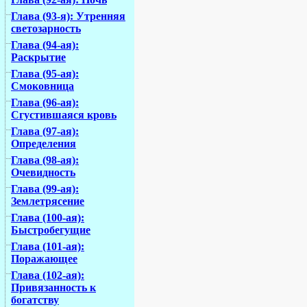
Глава (93-я): Утренняя
светозарность
Глава (94-ая):
Раскрытие
Глава (95-ая):
Смоковница
Глава (96-ая):
Сгустившаяся кровь
Глава (97-ая):
Определения
Глава (98-ая):
Очевидность
Глава (99-ая):
Землетрясение
Глава (100-ая):
Быстробегущие
Глава (101-ая):
Поражающее
Глава (102-ая):
Привязанность к
богатству