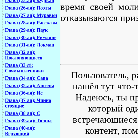
Глава (25-ая): Фуркан
время своей моли
Глава (26-ая): Поэты
отказываются приз
Глава (27-ая): Муравьи
Глава (28-ая): Рассказы
Глава (29-ая): Паук
Глава (30-ая): Римляне
Глава (31-ая): Локман
Глава (32-ая):
Поклоняющиеся
Глава (33-я):
Соумышленники
Пользователь, р
Глава (34-ая): Сава
нашёл тут что-т
Глава (35-ая): Ангелы
Глава (36-ая): Ис
Надеюсь, ты пр
Глава (37-ая): Чинно
который од
стоящие
Глава (38-ая): С
встречающиеся 
Глава (39-ая): Толпы
контент, по
Глава (40-ая):
Верующий