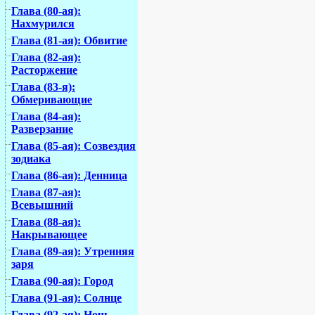
Глава (80-ая):
Нахмурился
Глава (81-ая): Обвитие
Глава (82-ая):
Расторжение
Глава (83-я):
Обмеривающие
Глава (84-ая):
Разверзание
Глава (85-ая): Созвездия
зодиака
Глава (86-ая): Денница
Глава (87-ая):
Всевышний
Глава (88-ая):
Накрывающее
Глава (89-ая): Утренняя
заря
Глава (90-ая): Город
Глава (91-ая): Солнце
Глава (92-ая): Ночь