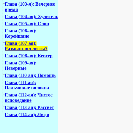
Глава (103-я): Вечернее
время
Глава (104-ая): Хулитель
Глава (105-ая): Слон
Глава (106-ая):
Корейшане
Глава (107-ая):
Размышлял ли ты?
Глава (108-ая): Кевсер
Глава (109-ая):
Неверные
Глава (110-ая): Помощь
Глава (111-ая):
Пальмовые волокна
Глава (112-ая): Чистое
исповедание
Глава (113-ая): Рассвет
Глава (114-ая): Люди