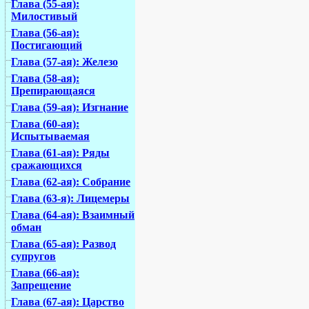
Глава (55-ая):
Милостивый
Глава (56-ая):
Постигающий
Глава (57-ая): Железо
Глава (58-ая):
Препирающаяся
Глава (59-ая): Изгнание
Глава (60-ая):
Испытываемая
Глава (61-ая): Ряды
сражающихся
Глава (62-ая): Собрание
Глава (63-я): Лицемеры
Глава (64-ая): Взаимный
обман
Глава (65-ая): Развод
супругов
Глава (66-ая):
Запрещение
Глава (67-ая): Царство