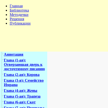
Главная
Библиотека
Методички
Решения
Публикации
Аннотация
Глава (1-ая):
Отверзающая дверь к
досточтимому писанию
Глава (2-ая): Корова
Глава (3-я): Семейство
Имрана
Глава (4-ая): Жены
Глава (5-ая): Трапеза
Глава (6-ая): Скот
Глава (7-ая): Преграды