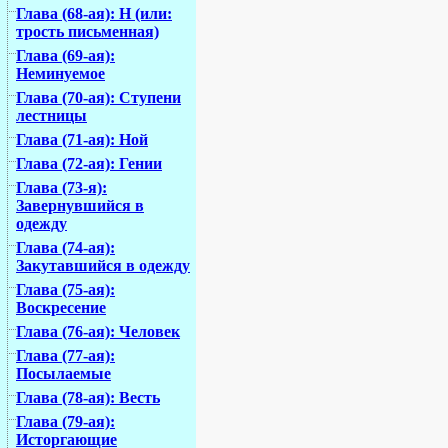
Глава (68-ая): Н (или:
трость письменная)
Глава (69-ая):
Неминуемое
Глава (70-ая): Ступени
лестницы
Глава (71-ая): Ной
Глава (72-ая): Гении
Глава (73-я):
Завернувшийся в
одежду
Глава (74-ая):
Закутавшийся в одежду
Глава (75-ая):
Воскресение
Глава (76-ая): Человек
Глава (77-ая):
Посылаемые
Глава (78-ая): Весть
Глава (79-ая):
Исторгающие