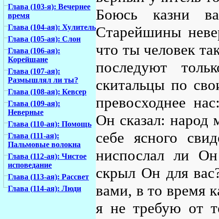
Глава (103-я): Вечернее
Боюсь казни ва
время
Глава (104-ая): Хулитель
Старейшины невер
Глава (105-ая): Слон
что ты человек так
Глава (106-ая):
Корейшане
последуют толь
Глава (107-ая):
Размышлял ли ты?
скитальцы по сво
Глава (108-ая): Кевсер
превосходнее нас
Глава (109-ая):
Неверные
Он сказал: народ 
Глава (110-ая): Помощь
себе ясного свид
Глава (111-ая):
Пальмовые волокна
ниспослал ли Он
Глава (112-ая): Чистое
исповедание
скрыл Он для вас
Глава (113-ая): Рассвет
вами, в то время 
Глава (114-ая): Люди
я не требую от т