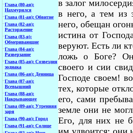
в залог милосерд
Глава (80-ая):
Нахмурился
в него, а тем из
Глава (81-ая): Обвитие
него, обещан огонь
Глава (82-ая):
Расторжение
истина от Господа
Глава (83-я):
Обмеривающие
веруют. Есть ли к
Глава (84-ая):
ложь о Боге? Он
Разверзание
Глава (85-ая): Созвездия
своего и сии свид
зодиака
Глава (86-ая): Денница
Господе своем! во
Глава (87-ая):
тех, которые откл
Всевышний
Глава (88-ая):
его, сами пребыв
Накрывающее
Глава (89-ая): Утренняя
земле они не могл
заря
Его, для них не 
Глава (90-ая): Город
Глава (91-ая): Солнце
им удвоится; они 
Глава (92-ая): Ночь