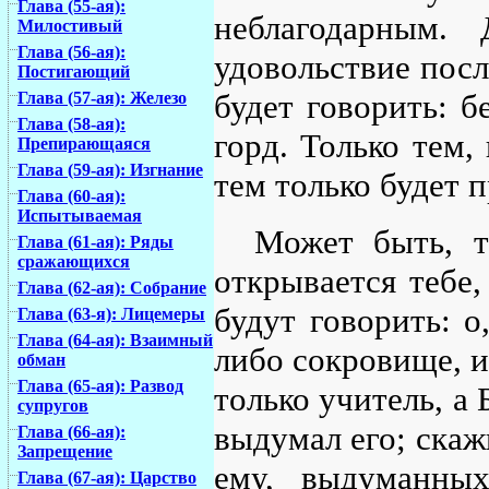
Глава (55-ая):
неблагодарным.
Милостивый
Глава (56-ая):
удовольствие после
Постигающий
будет говорить: б
Глава (57-ая): Железо
Глава (58-ая):
горд. Только тем,
Препирающаяся
Глава (59-ая): Изгнание
тем только будет 
Глава (60-ая):
Испытываемая
Может быть, т
Глава (61-ая): Ряды
сражающихся
открывается тебе,
Глава (62-ая): Собрание
будут говорить: о
Глава (63-я): Лицемеры
Глава (64-ая): Взаимный
либо сокровище, и
обман
Глава (65-ая): Развод
только учитель, а 
супругов
выдумал его; скаж
Глава (66-ая):
Запрещение
ему, выдуманны
Глава (67-ая): Царство