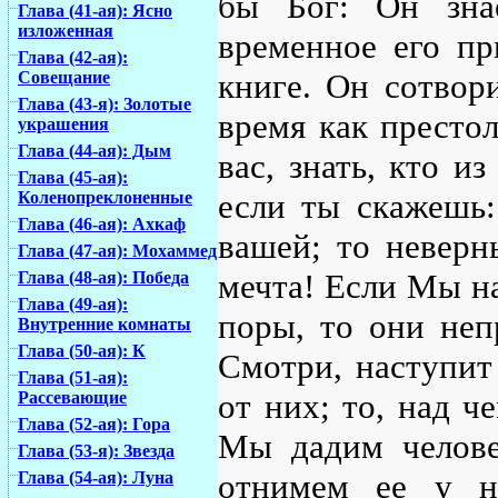
бы Бог: Он зна
Глава (41-ая): Ясно
изложенная
временное его пр
Глава (42-ая):
книге. Он сотвор
Совещание
Глава (43-я): Золотые
время как престо
украшения
Глава (44-ая): Дым
вас, знать, кто и
Глава (45-ая):
если ты скажешь:
Коленопреклоненные
Глава (46-ая): Ахкаф
вашей; то неверн
Глава (47-ая): Мохаммед
мечта! Если Мы н
Глава (48-ая): Победа
Глава (49-ая):
поры, то они неп
Внутренние комнаты
Глава (50-ая): К
Смотри, наступит 
Глава (51-ая):
от них; то, над ч
Рассевающие
Глава (52-ая): Гора
Мы дадим челове
Глава (53-я): Звезда
отнимем ее у не
Глава (54-ая): Луна