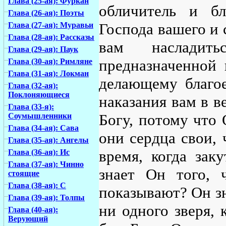
Глава (25-ая): Фуркан
обличитель и бл
Глава (26-ая): Поэты
Господа вашего и 
Глава (27-ая): Муравьи
Глава (28-ая): Рассказы
вам насладит
Глава (29-ая): Паук
предназначенной 
Глава (30-ая): Римляне
Глава (31-ая): Локман
делающему благое
Глава (32-ая):
Поклоняющиеся
наказания вам в в
Глава (33-я):
Богу, потому что 
Соумышленники
Глава (34-ая): Сава
они сердца свои, 
Глава (35-ая): Ангелы
время, когда зак
Глава (36-ая): Ис
Глава (37-ая): Чинно
знает Он того, 
стоящие
Глава (38-ая): С
показывают? Он зн
Глава (39-ая): Толпы
ни одного зверя, 
Глава (40-ая):
Верующий