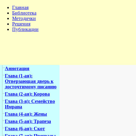
Главная
Библиотека
Методички
Решения
Публикации
Аннотация
Глава (1-ая):
Отверзающая дверь к
досточтимому писанию
Глава (2-ая): Корова
Глава (3-я): Семейство
Имрана
Глава (4-ая): Жены
Глава (5-ая): Трапеза
Глава (6-ая): Скот
Глава (7-ая): Преграды