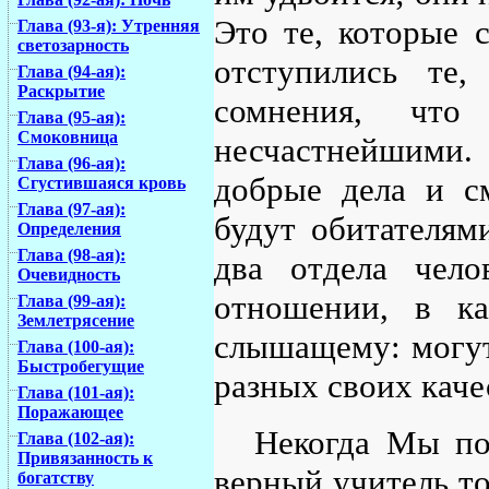
Это те, которые 
Глава (93-я): Утренняя
светозарность
отступились те
Глава (94-ая):
Раскрытие
сомнения, чт
Глава (95-ая):
Смоковница
несчастнейшими. 
Глава (96-ая):
добрые дела и с
Сгустившаяся кровь
Глава (97-ая):
будут обитателям
Определения
Глава (98-ая):
два отдела чел
Очевидность
отношении, в к
Глава (99-ая):
Землетрясение
слышащему: могут
Глава (100-ая):
Быстробегущие
разных своих каче
Глава (101-ая):
Поражающее
Некогда Мы по
Глава (102-ая):
Привязанность к
верный учитель то
богатству