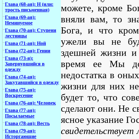
Глава (68-ая): Н (или:
можете, кроме Бо
трость письменная)
вняли вам, то зн
Глава (69-ая):
Неминуемое
Бога, и что кром
Глава (70-ая): Ступени
лестницы
ужели вы не бу
Глава (71-ая): Ной
здешней жизни и 
Глава (72-ая): Гении
Глава (73-я):
время ее Мы д
Завернувшийся в
одежду
недостатка в оных
Глава (74-ая):
Закутавшийся в одежду
жизни для них не
Глава (75-ая):
будет то, что сов
Воскресение
Глава (76-ая): Человек
сделают они. Не св
Глава (77-ая):
Посылаемые
ясное указание Го
Глава (78-ая): Весть
свидетельствует 
Глава (79-ая):
Исторгающие