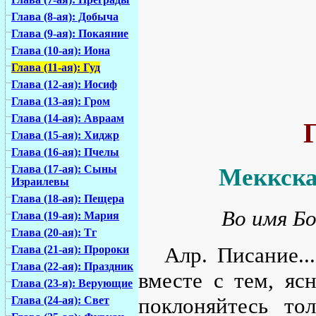
Глава (8-ая): Добыча
Глава (9-ая): Покаяние
Глава (10-ая): Иона
Глава (11-ая): Гуд
Глава (12-ая): Иосиф
Глава (13-ая): Гром
Глава (14-ая): Авраам
Г
Глава (15-ая): Хиджр
Глава (16-ая): Пчелы
Глава (17-ая): Сыны
Меккска
Израилевы
Глава (18-ая): Пещера
Во имя Бо
Глава (19-ая): Мария
Глава (20-ая): Тг
Алр. Писание..
Глава (21-ая): Пророки
Глава (22-ая): Праздник
вместе с тем, яс
Глава (23-я): Верующие
поклоняйтесь то
Глава (24-ая): Свет