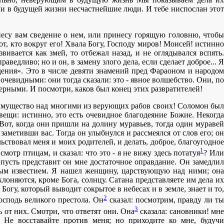
они в будущей жизни несчастнейшие люди. И тебе ниспослан этот
инесу вам сведение о нем, или принесу горящую головню, чтобы
 Тот, кто вокруг его! Хвала Богу, Господу миров! Моисей! истинно
вивается как змей, то отбежал назад, и не оглядывался вспять.
ведливо; но и он, в замену злого дела, если сделает доброе... Я
дения». Это в числе девяти знамений пред Фараоном и народом
чевидными: они тогда сказали: это - явное волшебство. Они, по
ерными. И посмотри, каков был конец этих развратителей!
еимущество над многими из верующих рабов своих! Соломон был
вещи: истинно, это есть очевидное благодеяние Божие. Некогда
 Вот, когда они пришли на долину муравьев, тогда один муравей
заметивши вас. Тогда он улыбнулся и рассмеялся от слов его; он
ьствовал меня и моих родителей, и делать, доброе, благоугодное
1
мотр птицам, и сказал: что это - я не вижу здесь потатуя
? Или
 пусть представит он мне достаточное оправдание. Он замедлил
ерным известием. Я нашел женщину, царствующую над ними; она
клоняются, кроме Бога, солнцу. Сатана представляете им дела их
Богу, который выводит сокрытое в небесах и в земле, знает и то,
2
Господь великого престола. Он
сказал: посмотрим, правду ли ты
3
ь от них. Смотри, что ответят они. Она
сказала: сановники! мне
 Не восставайте против меня; но приходите ко мне, будучи