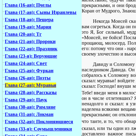
Глава (16-ая): Пчелы
прекрасными, и они бродя
Коран от Мудрого, Знающ
Глава (17-ая): Сыны Израилевы
Глава (18-ая): Пещера
Некогда Моисей ска
вам согреться. Когда он п
Глава (19-ая): Мария
это Я, Бог сильный, мудр
Глава (20-ая): Тг
«Моисей, не бойся! Послан
Глава (21-ая): Пророки
прощающ, милосерд. Поло
его: потому что они - на
Глава (22-ая): Праздник
своему злочестию и высок
Глава (23-я): Верующие
Глава (24-ая): Свет
Давиду и Соломону 
наследником Давида. Он 
Глава (25-ая): Фуркан
собралось к Соломону вой
Глава (26-ая): Поэты
сказал: муравьи! войдите
Глава (27-ая): Муравьи
сказал: Господи! внуши м
Глава (28-ая): Рассказы
Тебе! введи меня в милос
он в числе отлетевших? 
Глава (29-ая): Паук
ненадолго и сказал: я у
Глава (30-ая): Римляне
наделена всякими вещами;
Глава (31-ая): Локман
прекрасными; он отклонил 
что таите, и то, что обн
Глава (32-ая): Поклоняющиеся
сказал, или ты один из л
Глава (33-я): Соумышленники
доставлено важное пись