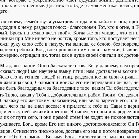
т как исступленные. Для них это будет самая жестокая казнь; 
его.
зал своему семейству: я усматриваю вдали какой-то огонь; пр
одходил к нему, раздался голос: «благословен Тот, кто в огне, и
ый. Брось на землю жезл твой». Когда же он увидел, что он из
ники при Мне ничего не боятся, кроме того, кто поступает неспра
жи руку свою себе в пазуху, ты вынешь ее белою, без повреж
род непотребный. Когда же пришли к ним наши знамения, бывши о
омерию, отрицали их, тогда как в душе своей считали их достов
Мы дали знание. Они оба сказали: слава Богу, давшему нам пр
сказал: люди! мы научены языку птиц; нам доставлены всякие 
ско его из гениев, людей и птиц, разделенное на свои отряды.
 в жилища свои; Соломон и войска его не передавили бы вас, не 
не быть благодарным за благодеяние твое, каким Ты облагодетел
ть Твою, какая у Тебя к добродетельным рабам Твоим. Он делал с
Я накажу его жестоким наказанием; или велю зарезать его, или
знал, чего ты не знал доселе: я прилетел к тебе из Савы с в
 и есть у ней великий престол. Я нашел, что она и народ ее по
их от пути сего, и они прямой стезей не ходят: не поклоняются 
аруживаете. Бог... кроме Его нет никого достопоклоняемого: Он 
жецов. Отнеси это письмо мое, доставь его им и потом возвратис
мо: «От Соломона. Во имя Бога, милостивого, милосердого.