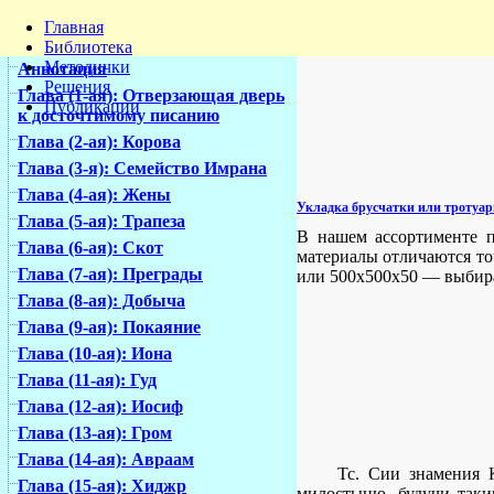
Главная
Библиотека
Методички
Аннотация
Решения
Глава (1-ая): Отверзающая дверь
Публикации
к досточтимому писанию
Глава (2-ая): Корова
Глава (3-я): Семейство Имрана
Глава (4-ая): Жены
Укладка брусчатки или тротуарн
Глава (5-ая): Трапеза
В нашем ассортименте п
Глава (6-ая): Скот
материалы отличаются то
Глава (7-ая): Преграды
или 500х500х50 — выбира
Глава (8-ая): Добыча
Глава (9-ая): Покаяние
Глава (10-ая): Иона
Глава (11-ая): Гуд
Глава (12-ая): Иосиф
Глава (13-ая): Гром
Глава (14-ая): Авраам
Тс. Сии знамения 
Глава (15-ая): Хиджр
милостыню, будучи таки