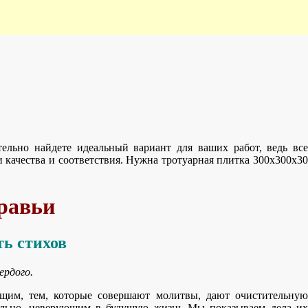
ельно найдете идеальный вариант для ваших работ, ведь все
качества и соответствия. Нужна тротуарная плитка 300х300х30
уравьи
ть стихов
ердого.
ющим, тем, которые совершают молитвы, дают очистительную
ельно, неверующим в будущую жизнь Мы показываем дела их