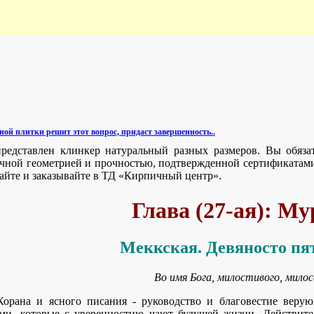
ой плитки решит этот вопрос, придаст завершенность..
редставлен клинкер натуральный разных размеров. Вы обязат
чной геометрией и прочностью, подтвержденной сертификатами 
йте и заказывайте в ТД «Кирпичный центр».
Глава (27-ая): М
Меккская. Девяносто пя
Во имя Бога, милостивого, милос
Корана и ясного писания - руководство и благовестие веру
ми, которые с уверенностию чают будущей жизни. Действит